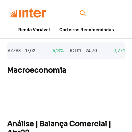
Renda Variável
Carteiras Recomendadas
Cri
AZZA3
17,02
5,13%
IGTI11
24,70
1,77%
N
Macroeconomia
Análise | Balança Comercial |