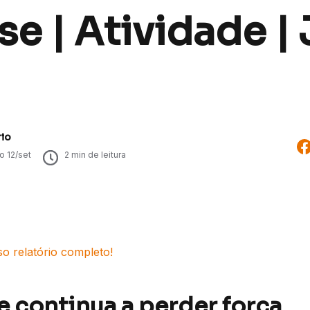
se | Atividade |
rio
do
12/set
2
min de leitura
so relatório completo!
e continua a perder força