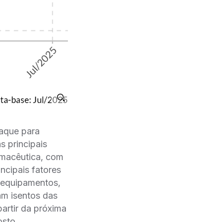
taque para
s principais
rmacêutica, com
incipais fatores
 equipamentos,
am isentos das
partir da próxima
osto.