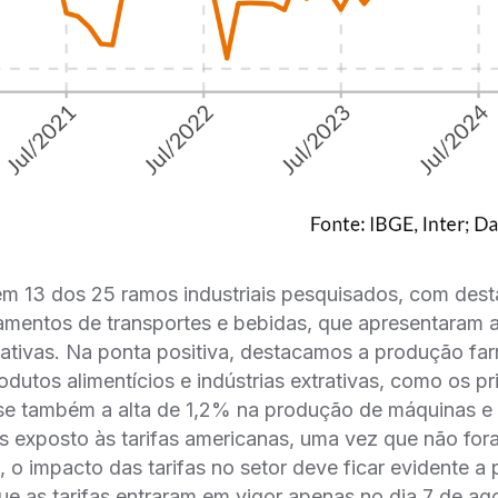
em 13 dos 25 ramos industriais pesquisados, com des
amentos de transportes e bebidas, que apresentaram a
gativas. Na ponta positiva, destacamos a produção fa
odutos alimentícios e indústrias extrativas, como os pr
-se também a alta de 1,2% na produção de máquinas e
is exposto às tarifas americanas, uma vez que não for
o, o impacto das tarifas no setor deve ficar evidente a 
que as tarifas entraram em vigor apenas no dia 7 de ag