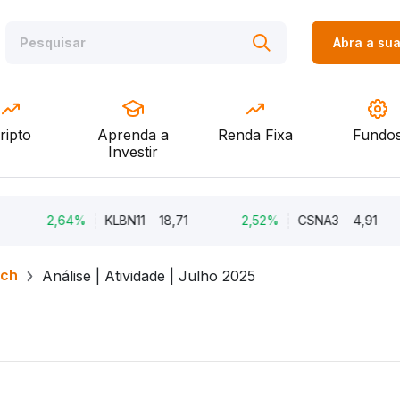
Abra a su
ripto
Aprenda a
Renda Fixa
Fundo
Investir
2,64%
KLBN11
18,71
2,52%
CSNA3
4,91
2
rch
Análise | Atividade | Julho 2025