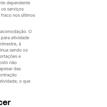
ente dependente
 os serviços
 fraco nos últimos
e acomodação. O
para atividade
rimestre, à
tinua sendo os
portações e
gosto não
 apesar das
contração
tividade, o que
cer