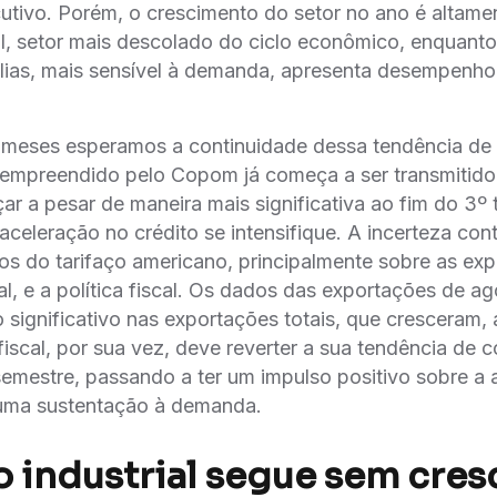
utivo. Porém, o crescimento do setor no ano é altam
I, setor mais descolado do ciclo econômico, enquanto
lias, mais sensível à demanda, apresenta desempenho
 meses esperamos a continuidade dessa tendência d
 empreendido pelo Copom já começa a ser transmitido 
ar a pesar de maneira mais significativa ao fim do 3º t
celeração no crédito se intensifique. A incerteza con
os do tarifaço americano, principalmente sobre as ex
al, e a política fiscal. Os dados das exportações de a
 significativo nas exportações totais, que cresceram,
a fiscal, por sua vez, deve reverter a sua tendência de 
emestre, passando a ter um impulso positivo sobre a a
guma sustentação à demanda.
 industrial segue sem cres