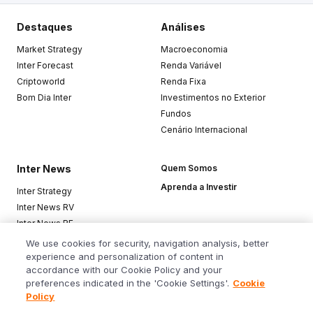
Destaques
Análises
Market Strategy
Macroeconomia
Inter Forecast
Renda Variável
Criptoworld
Renda Fixa
Bom Dia Inter
Investimentos no Exterior
Fundos
Cenário Internacional
Inter News
Quem Somos
Aprenda a Investir
Inter Strategy
Inter News RV
Inter News RF
Top Funds
We use cookies for security, navigation analysis, better
experience and personalization of content in
accordance with our Cookie Policy and your
Baixe o app
preferences indicated in the 'Cookie Settings'.
Cookie
Policy