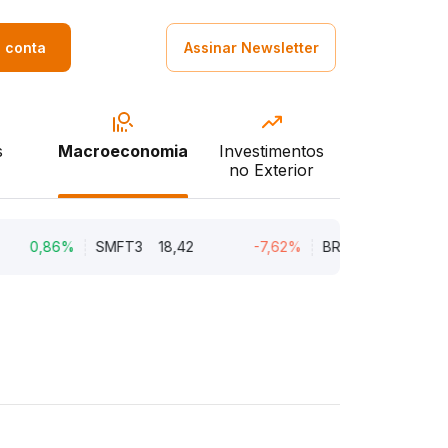
a conta
Assinar Newsletter
s
Macroeconomia
Investimentos
no Exterior
0,86%
SMFT3
18,42
-7,62%
BRAV3
18,45