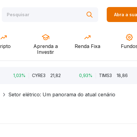
Abra a su
ripto
Aprenda a
Renda Fixa
Fundo
Investir
1,03%
CYRE3
21,82
0,93%
TIMS3
18,86
Setor elétrico: Um panorama do atual cenário