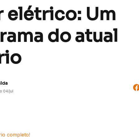
 elétrico: Um
rama do atual
rio
alda
do
04/jul
rio completo!