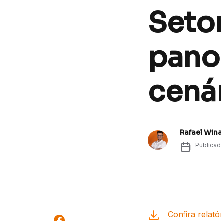
Setor
pano
cená
Rafael Win
Publica
Confira relató