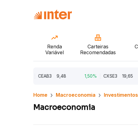
Renda
Carteiras
C
Variável
Recomendadas
2,21%
CEAB3
9,48
1,50%
CXSE3
19,65
Home
Macroeconomia
Investimentos
Macroeconomia