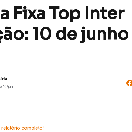
 Fixa Top Inter
ão: 10 de junho
alda
do
10/jun
 relatório completo!