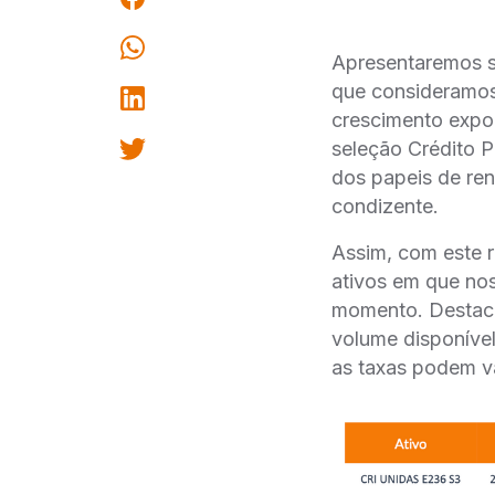
Apresentaremos se
que consideramos
crescimento expon
seleção Crédito
dos papeis de re
condizente.
Assim, com este r
ativos em que no
momento. Destacam
volume disponível
as taxas podem va