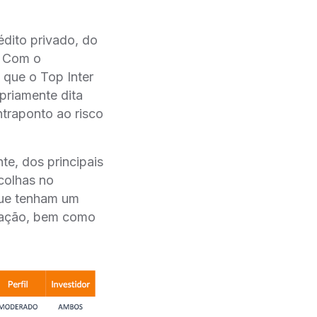
́dito privado, do
. Com o
 que o Top Inter
opriamente dita
traponto ao risco
te, dos principais
colhas no
que tenham um
ração, bem como