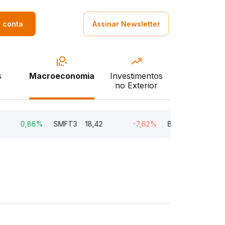
a conta
Assinar Newsletter
s
Macroeconomia
Investimentos
no Exterior
0,86%
SMFT3
18,42
-7,62%
BRAV3
18,45