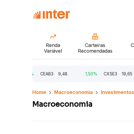
Renda
Carteiras
C
Variável
Recomendadas
2,21%
CEAB3
9,48
1,50%
CXSE3
19,65
Home
Macroeconomia
Investimentos
Macroeconomia