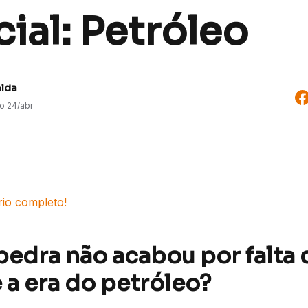
ial: Petróleo
alda
do
24/abr
rio completo!
 pedra não acabou por falta 
 a era do petróleo?