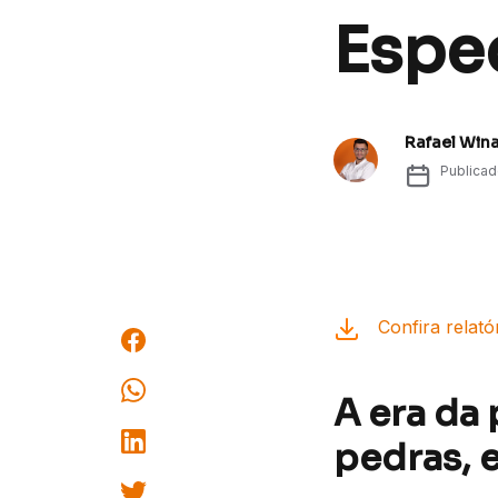
Espec
Rafael Win
Publica
Confira relató
A era da
pedras, e