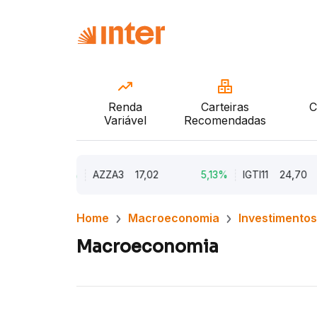
Renda
Carteiras
C
Variável
Recomendadas
9,79%
AZZA3
17,02
5,13%
IGTI11
24,70
Home
Macroeconomia
Investimentos
Macroeconomia