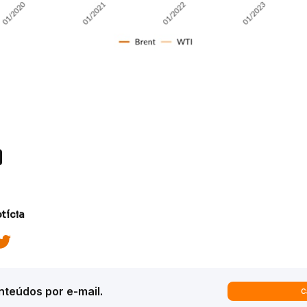
tícia
teúdos por e-mail.
C