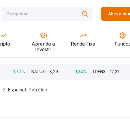
Abra a su
ripto
Aprenda a
Renda Fixa
Fundo
Investir
1,77%
NATU3
8,29
1,34%
LREN3
12,31
Especial: Petróleo