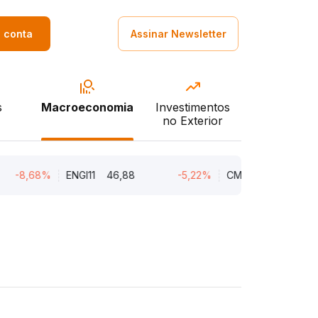
a conta
Assinar Newsletter
s
Macroeconomia
Investimentos
no Exterior
-8,68%
ENGI11
46,88
-5,22%
CMIN3
5,45