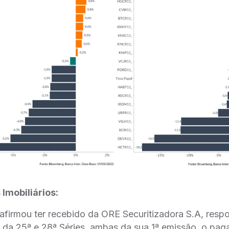
 Imobiliários:
afirmou ter recebido da ORE Securitizadora S.A, resp
 da 25ª e 28ª Séries, ambas da sua 1ª emissão, o pa