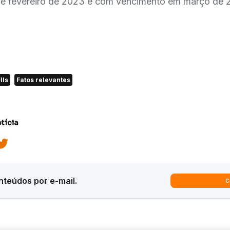
e fevereiro de 2023 e com vencimento em março de
IIs
Fatos relevantes
tícia
teúdos por e-mail.
C