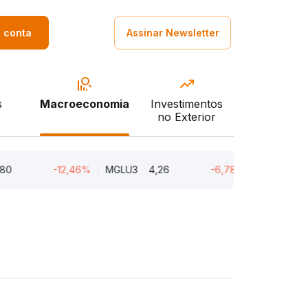
a conta
Assinar Newsletter
s
Macroeconomia
Investimentos
no Exterior
-12,46%
MGLU3
4,26
-6,78%
ASAI3
8,04