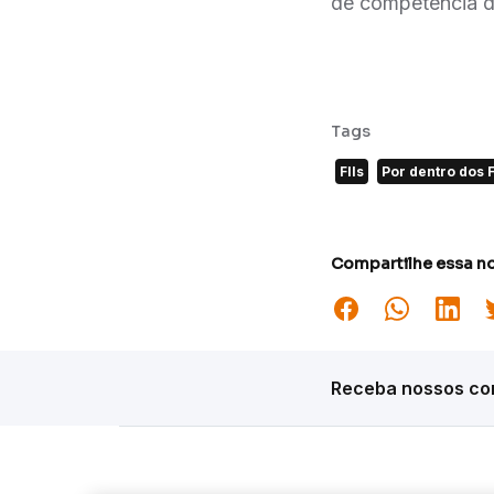
de competência d
Tags
FIIs
Por dentro dos F
Compartilhe essa no
Receba nossos con