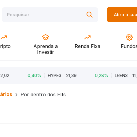
Abra a su
ripto
Aprenda a
Renda Fixa
Fundo
Investir
02
0,40%
HYPE3
21,39
0,28%
LREN3
11,80
iários
Por dentro dos FIIs