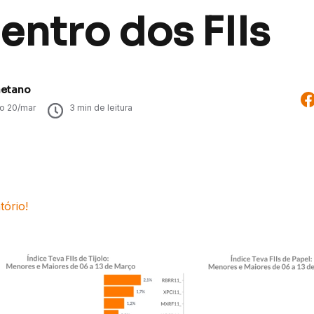
entro dos FIIs
aetano
do
20/mar
3
min de leitura
tório!