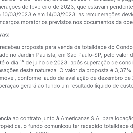
nerações de fevereiro de 2023, que estavam pendente
 10/03/2023 e em 14/03/2023, as remunerações devid
encargos moratórios previstos nos documentos da op
vas:
recebeu proposta para venda da totalidade do Condom
ado no Jardim Paulista, em São Paulo-SP, pelo valor
até o dia 1° de julho de 2023, após superação de con
nsações desta natureza. O valor da proposta é 3,37% 
 imóvel, conforme laudo de avaliação de dezembro de
peração gerará ao fundo um resultado líquido de custo
ência ao contrato junto à Americanas S.A. para locaçã
eropédica, o fundo comunicou ter recebido totalidade 