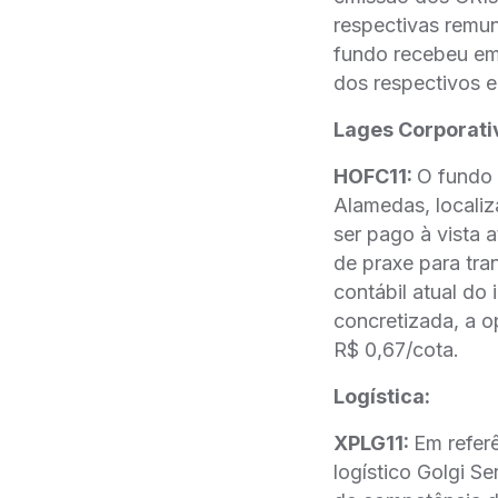
respectivas remu
fundo recebeu em
dos respectivos 
Lages Corporati
HOFC11:
O fundo 
Alamedas, localiz
ser pago à vista 
de praxe para tra
contábil atual do
concretizada, a o
R$ 0,67/cota.
Logística:
XPLG11:
Em refer
logístico Golgi S