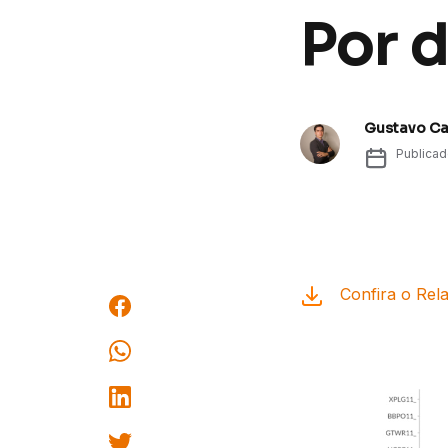
Por d
Gustavo C
Publica
Confira o Rela