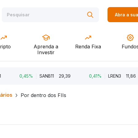
Abra a su
ripto
Aprenda a
Renda Fixa
Fundo
Investir
0,45%
SANB11
29,39
0,41%
LREN3
11,86
iários
Por dentro dos FIIs