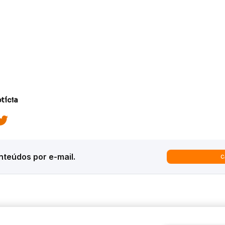
tícia
teúdos por e-mail.
C
ques
Análises
Inter News