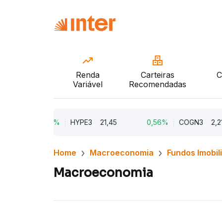
Renda
Carteiras
C
Variável
Recomendadas
9,67%
HYPE3
21,45
0,56%
COGN3
2,21
Home
Macroeconomia
Fundos Imobil
Macroeconomia