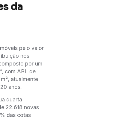
es da
móveis pelo valor
ribuição nos
 composto por um
”, com ABL de
 m², atualmente
20 anos.
ua quarta
de 22.618 novas
8% das cotas