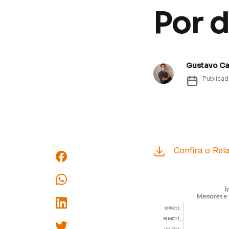
Por d
Gustavo C
Publica
Confira o Rela