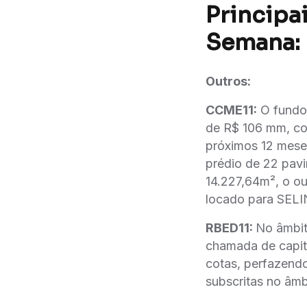
Principai
Semana:
Outros:
CCME11:
O fundo 
de R$ 106 mm, co
próximos 12 mese
prédio de 22 pav
14.227,64m², o ou
locado para SEL
RBED11:
No âmbit
chamada de capit
cotas, perfazend
subscritas no âm