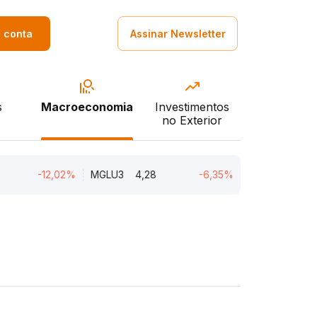
a conta
Assinar Newsletter
s
Macroeconomia
Investimentos
no Exterior
-12,02%
MGLU3
4,28
-6,35%
PSSA3
50,03