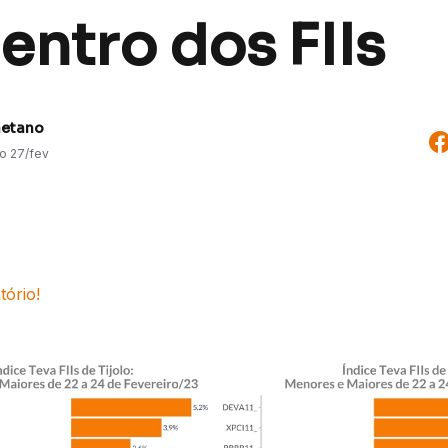
entro dos FIIs
aetano
do
27/fev
tório!