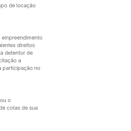
po de locação
do empreendimento
entes direitos
ta detentor de
itação a
participação no
cou o
, de cotas de sua