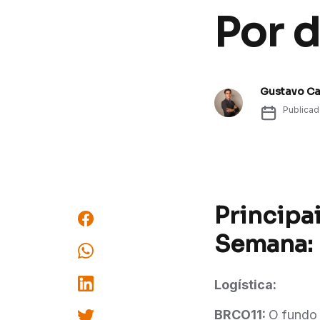
Por d
Gustavo C
Publica
Principai
Semana:
Logística:
BRCO11:
O fundo 