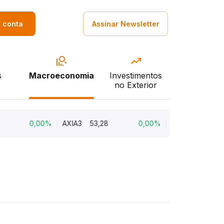
a conta
Assinar Newsletter
s
Macroeconomia
Investimentos
no Exterior
0,00%
AXIA3
53,28
0,00%
AURE3
10,98