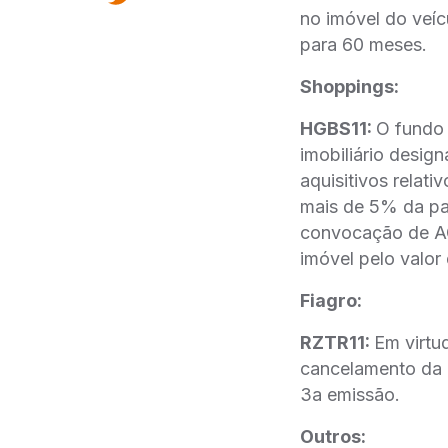
no imóvel do vei
para 60 meses.
Shoppings:
HGBS11:
O fundo 
imobiliário des
aquisitivos relat
mais de 5% da part
convocação de A
imóvel pelo valo
Fiagro:
RZTR11:
Em virtu
cancelamento da of
3a emissão.
Outros: