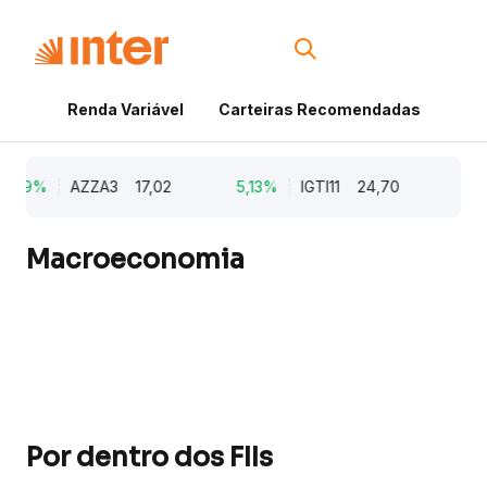
Renda Variável
Carteiras Recomendadas
Cri
,79%
AZZA3
17,02
5,13%
IGTI11
24,70
1,7
Macroeconomia
Por dentro dos FIIs