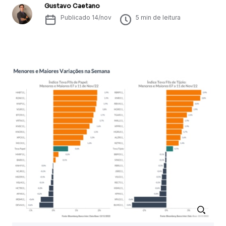
Gustavo Caetano
Publicado
14/nov
5
min de leitura