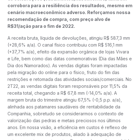
corrobora para a resiliência dos resultados, mesmo em
cenário macroeconômico adverso. Reforçamos nossa
recomendação de compra, com preço alvo de
R$31/ação para o fim de 2022.
A receita bruta, líquida de devoluções, atingiu R$ 587,3 mm
(+28,6% a/a). O canal físico contribuiu com R$ 516,1 mm
(+37,7% a/a), efeito da expansão orgânica de lojas Vivara
e Life, bem como das datas comemorativas (Dia das Mães e
Dia dos Namorados). As vendas digitais foram impactadas
pela migração do online para o físico, fruto do fim das
restrições e retomada das atividades sociais/comerciais. No
2T22, as vendas digitais foram responsáveis por 11,5% da
receita total, chegando a R$ 67,8 mm (-14,0% a/a). A
margem bruta do trimestre atingiu 67,5% (-0,5 p.p. a/a),
alinhada aos patamares saudáveis de rentabilidade da
Companhia, sobretudo se considerarmos o contexto de
valorização das pedras e metais preciosos nos últimos
anos. Em nossa visão, a eficiência em custos é reflexo de
um excelente mix de produtos, aliado à adequação de