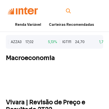
Renda Variável
Carteiras Recomendadas
Cri
9%
AZZA3
17,02
5,13%
IGTI11
24,70
1,77%
Macroeconomia
Vivara | Revisão de Preço e