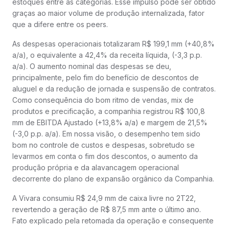
estoques entre as categorias. Esse impulso pode ser obtido
graças ao maior volume de produção internalizada, fator
que a difere entre os peers.
As despesas operacionais totalizaram R$ 199,1 mm (+40,8%
a/a), o equivalente a 42,4% da receita líquida, (-3,3 p.p.
a/a). O aumento nominal das despesas se deu,
principalmente, pelo fim do benefício de descontos de
aluguel e da redução de jornada e suspensão de contratos.
Como consequência do bom ritmo de vendas, mix de
produtos e precificação, a companhia registrou R$ 100,8
mm de EBITDA Ajustado (+13,8% a/a) e margem de 21,5%
(-3,0 p.p. a/a). Em nossa visão, o desempenho tem sido
bom no controle de custos e despesas, sobretudo se
levarmos em conta o fim dos descontos, o aumento da
produção própria e da alavancagem operacional
decorrente do plano de expansão orgânico da Companhia.
A Vivara consumiu R$ 24,9 mm de caixa livre no 2T22,
revertendo a geração de R$ 87,5 mm ante o último ano.
Fato explicado pela retomada da operação e consequente