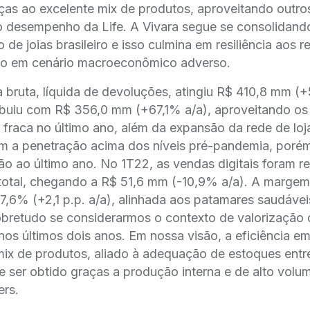
ças ao excelente mix de produtos, aproveitando outro
o desempenho da Life. A Vivara segue se consolidando,
 de joias brasileiro e isso culmina em resiliência aos 
em cenário macroeconômico adverso.
 bruta, líquida de devoluções, atingiu R$ 410,8 mm 
tribuiu com R$ 356,0 mm (+67,1% a/a), aproveitando os
fraca no último ano, além da expansão da rede de lo
am a penetração acima dos níveis pré-pandemia, por
ão ao último ano. No 1T22, as vendas digitais foram r
 total, chegando a R$ 51,6 mm (-10,9% a/a). A margem
67,6% (+2,1 p.p. a/a), alinhada aos patamares saudávei
retudo se considerarmos o contexto de valorização 
os últimos dois anos. Em nossa visão, a eficiência em
ix de produtos, aliado à adequação de estoques entr
ser obtido graças a produção interna e de alto volum
ers.