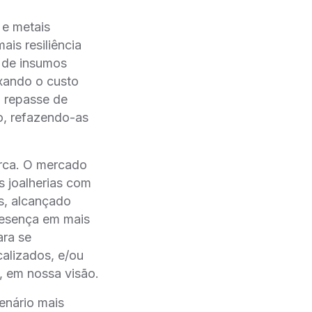
 e metais
is resiliência
 de insumos
ixando o custo
 repasse de
̃o, refazendo-as
arca. O mercado
s joalherias com
s, alcançado
resença em mais
ara se
calizados, e/ou
, em nossa visão.
enário mais