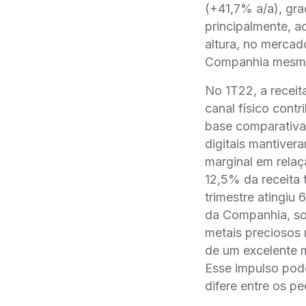
(+41,7% a/a), gra
principalmente, a
altura, no mercado
Companhia mesmo 
No 1T22, a receita
canal físico con
base comparativa 
digitais mantiver
marginal em relaç
12,5% da receita
trimestre atingiu 
da Companhia, sob
metais preciosos n
de um excelente m
Esse impulso pode 
difere entre os pe