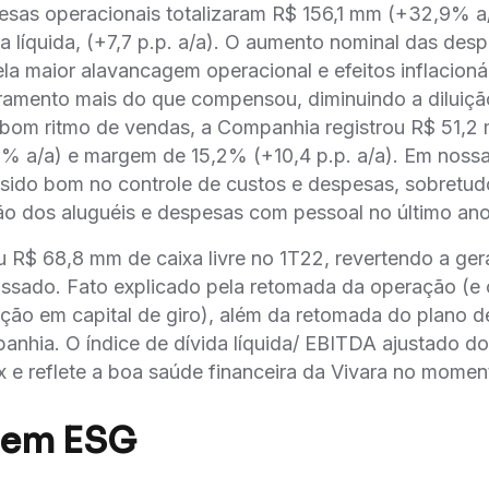
sas operacionais totalizaram R$ 156,1 mm (+32,9% a/
a líquida, (+7,7 p.p. a/a). O aumento nominal das des
ela maior alavancagem operacional e efeitos inflacioná
ramento mais do que compensou, diminuindo a diluiça
 bom ritmo de vendas, a Companhia registrou R$ 51,
 a/a) e margem de 15,2% (+10,4 p.p. a/a). Em nossa 
ido bom no controle de custos e despesas, sobretud
ão dos aluguéis e despesas com pessoal no último ano
 R$ 68,8 mm de caixa livre no 1T22, revertendo a gera
ssado. Fato explicado pela retomada da operação (e
̧ão em capital de giro), além da retomada do plano d
nhia. O índice de dívida líquida/ EBITDA ajustado do
x e reflete a boa saúde financeira da Vivara no momen
 em ESG