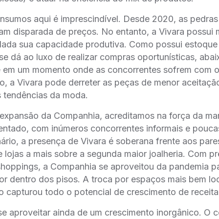
e insumos aqui é imprescindível. Desde 2020, as pedras
m disparada de preços. No entanto, a Vivara possui ma
 dada sua capacidade produtiva. Como possui estoque
se dá ao luxo de realizar compras oportunísticas, aba
e em um momento onde as concorrentes sofrem com o
so, a Vivara pode derreter as peças de menor aceitaça
 tendências da moda.
 expansão da Companhia, acreditamos na força da m
gmentado, com inúmeros concorrentes informais e pouca
́rio, a presença de Vivara é soberana frente aos pare
e lojas a mais sobre a segunda maior joalheria. Com p
 shoppings, a Companhia se aproveitou da pandemia p
or dentro dos pisos. A troca por espaços mais bem lo
̃o capturou todo o potencial de crescimento de receita
se aproveitar ainda de um crescimento inorgânico. O c