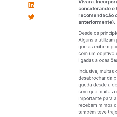
Vivara. Incorpor
considerando o 
recomendação d
anteriormente).
Desde os princíp
Alguns a utilizam 
que as exibem par
com um objetivo e
ligadas a ocasiõe
Inclusive, muita
desabrochar da p
queda desde a déc
com que muitos no
importante para as
recebam mimos co
também teve traje