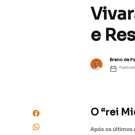
Vivar
e Res
Breno de P
Publica
O “rei Mi
Após os último