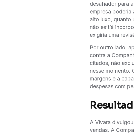
desafiador para a
empresa poderia 
alto luxo, quanto
não es’t’á inco
exigiria uma revis
Por outro lado, a
contra a Companhi
citados, não excl
nesse momento. C
margens e a capac
despesas com pes
Resultad
A Vivara divulgou 
vendas. A Compan