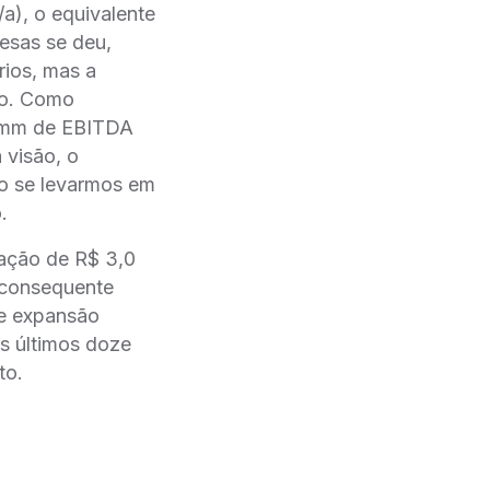
a), o equivalente
pesas se deu,
rios, mas a
̃o. Como
2 mm de EBITDA
visão, o
o se levarmos em
.
ção de R$ 3,0
 consequente
e expansão
s últimos doze
to.