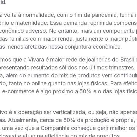
id.
 volta à normalidade, com o fim da pandemia, tenha
ônio e maternidade. Essa demanda reprimida compen
econômico adverso. No entanto, mais um componente 
 das famílias com maior renda, justamente o maior púb
as menos afetadas nessa conjuntura econômica.
amos que a Vivara é maior rede de joalherias do Brasi
esentando resultados sólidos nos últimos trimestres.
ca, além do aumento do mix de produtos vem contribu
o, tanto no online quanto nas lojas físicas. Para efeit
 e-commerce é algo próximo a 50% e o das lojas físi
vo é a operação ser verticalizada, ou seja, não apena
as. Atualmente, cerca de 80% da produção é própria,
o, uma vez que a Companhia consegue gerir melhor os 
iosas) e atuar na eficiência do mix de produtos.