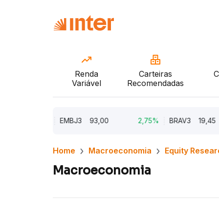
Renda
Carteiras
C
Variável
Recomendadas
5,62%
EMBJ3
93,00
2,75%
BRAV3
19,45
Home
Macroeconomia
Equity Resear
Macroeconomia