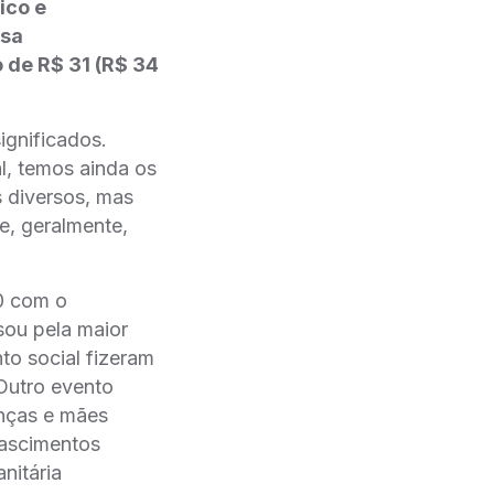
ico e
ssa
 de R$ 31 (R$ 34
ignificados.
al, temos ainda os
s diversos, mas
e, geralmente,
0 com o
sou pela maior
nto social fizeram
 Outro evento
nças e mães
nascimentos
itária