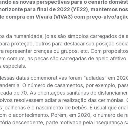
ando as novas perspectivas para o cenário domést
horizonte para final de 2022 (YE22), mantemos no
e compra em Vivara (VIVA3) com preço-alvo/ação
ios da humanidade, joias são símbolos carregados de s
para proteção, outros para destacar sua posição soci
a representar crenças ou grupos, etc. Com propósito
m comum, as peças são carregadas de apelo afetivo 
s especiais.
s dessas datas comemorativas foram “adiadas” em 202
andemia. O número de casamentos, por exemplo, pas
ada de 70. As orientações sanitárias de distanciame
ivos resolvessem adiar a realização das cerimônias.
 joalherias é o nascimento de bebês. É usual que cria
m o acontecimento. Porém, em 2020, o número de 
tória descendente, parte motivada pela insegurança san