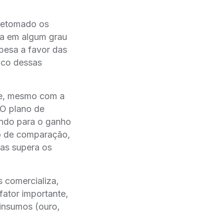
 retomado os
sa em algum grau
pesa a favor das
lico dessas
l e, mesmo com a
 O plano de
indo para o ganho
o de comparação,
cas supera os
s comercializa,
 fator importante,
insumos (ouro,