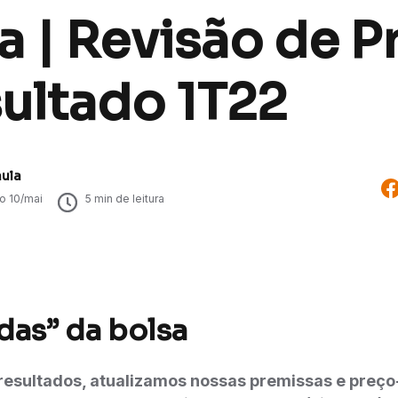
a | Revisão de 
ultado 1T22
aula
do
10/mai
5
min de leitura
das” da bolsa
s resultados, atualizamos nossas premissas e preço