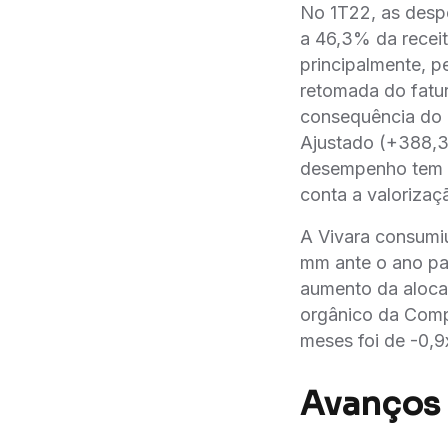
No 1T22, as despe
a 46,3% da receit
principalmente, p
retomada do fatu
consequência do
Ajustado (+388,3%
desempenho tem s
conta a valorizaç
A Vivara consumiu
mm ante o ano pa
aumento da alocac
orgânico da Compa
meses foi de -0,9
Avanços