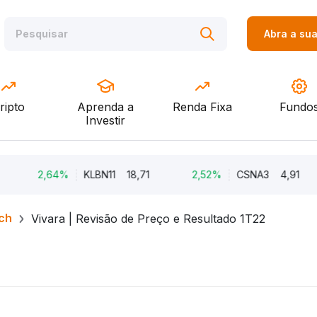
Abra a su
ripto
Aprenda a
Renda Fixa
Fundo
Investir
2,64%
KLBN11
18,71
2,52%
CSNA3
4,91
2
ch
Vivara | Revisão de Preço e Resultado 1T22