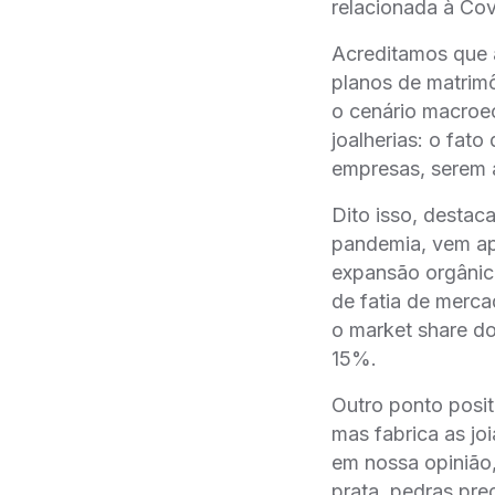
relacionada à Cov
Acreditamos que a
planos de matrim
o cenário macro
joalherias: o fato
empresas, serem 
Dito isso, destac
pandemia, vem apr
expansão orgâni
de fatia de mercad
o market share do
15%.
Outro ponto positi
mas fabrica as joi
em nossa opiniã
prata, pedras prec