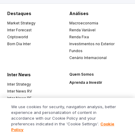
Destaques
Análises
Market Strategy
Macroeconomia
Inter Forecast
Renda Variável
Criptoworld
Renda Fixa
Bom Dia Inter
Investimentos no Exterior
Fundos
Cenário Internacional
Inter News
Quem Somos
Aprenda a Investir
Inter Strategy
Inter News RV
Inter News RF
Top Funds
We use cookies for security, navigation analysis, better
experience and personalization of content in
accordance with our Cookie Policy and your
Baixe o app
preferences indicated in the 'Cookie Settings'.
Cookie
Policy