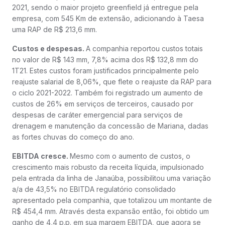
2021, sendo o maior projeto greenfield já entregue pela
empresa, com 545 Km de extensão, adicionando à Taesa
uma RAP de R$ 213,6 mm.
Custos e despesas.
A companhia reportou custos totais
no valor de R$ 143 mm, 7,8% acima dos R$ 132,8 mm do
1T21. Estes custos foram justificados principalmente pelo
reajuste salarial de 8,06%, que flete o reajuste da RAP para
o ciclo 2021-2022. Também foi registrado um aumento de
custos de 26% em serviços de terceiros, causado por
despesas de caráter emergencial para serviços de
drenagem e manutenção da concessão de Mariana, dadas
as fortes chuvas do começo do ano.
EBITDA cresce.
Mesmo com o aumento de custos, o
crescimento mais robusto da receita líquida, impulsionado
pela entrada da linha de Janaúba, possibilitou uma variação
a/a de 43,5% no EBITDA regulatório consolidado
apresentado pela companhia, que totalizou um montante de
R$ 454,4 mm. Através desta expansão então, foi obtido um
ganho de 4,4 p.p. em sua margem EBITDA, que agora se