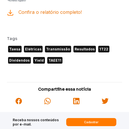
Confira o relatório completo!
Tags
Taesa
Elétricas
Transmissão
Resultados
1T22
Dividendos
Yield
TAEE11
Compartilhe essa notícia
Receba nossos conteúdos
Cadastrar
por e-mail.