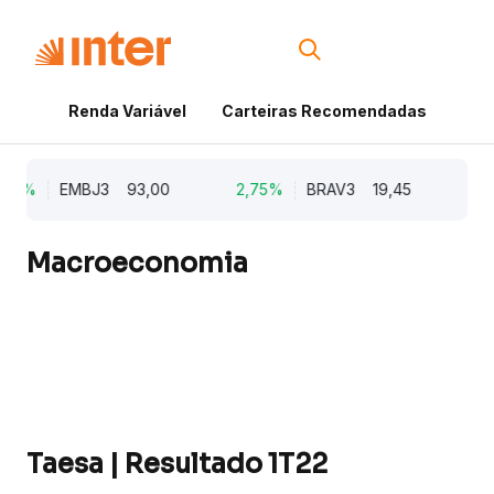
Renda Variável
Carteiras Recomendadas
Cri
2%
EMBJ3
93,00
2,75%
BRAV3
19,45
2,6
Macroeconomia
Taesa | Resultado 1T22