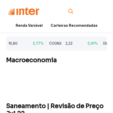
Renda Variável
Carteiras Recomendadas
Cri
6,80
3,77%
COGN3
2,22
0,91%
EMBJ3
92,
Macroeconomia
Saneamento | Revisão de Preço