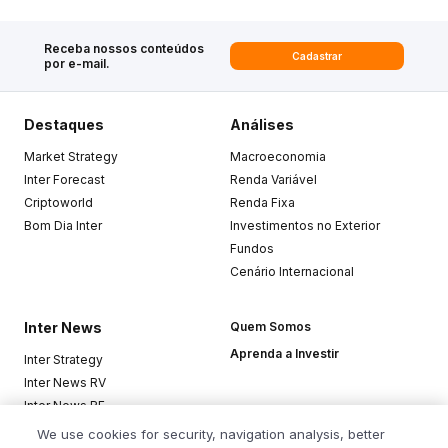
Receba nossos conteúdos
Cadastrar
por e-mail.
Destaques
Análises
Market Strategy
Macroeconomia
Inter Forecast
Renda Variável
Criptoworld
Renda Fixa
Bom Dia Inter
Investimentos no Exterior
Fundos
Cenário Internacional
Inter News
Quem Somos
Aprenda a Investir
Inter Strategy
Inter News RV
Inter News RF
Top Funds
We use cookies for security, navigation analysis, better