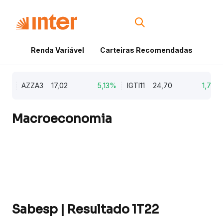
Renda Variável
Carteiras Recomendadas
Cri
%
AZZA3
17,02
5,13%
IGTI11
24,70
1,77%
Macroeconomia
Sabesp | Resultado 1T22