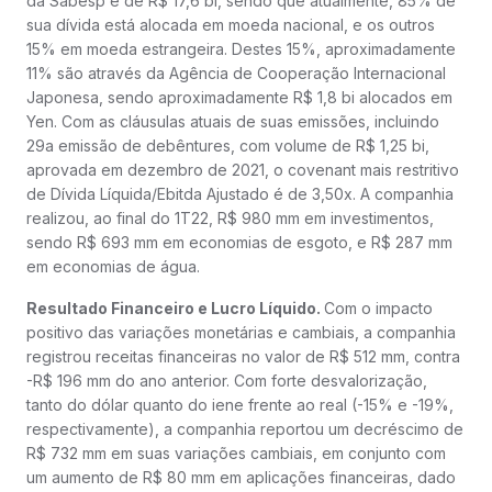
da Sabesp é de R$ 17,6 bi, sendo que atualmente, 85% de
sua dívida está alocada em moeda nacional, e os outros
15% em moeda estrangeira. Destes 15%, aproximadamente
11% são através da Agência de Cooperação Internacional
Japonesa, sendo aproximadamente R$ 1,8 bi alocados em
Yen. Com as cláusulas atuais de suas emissões, incluindo
29a emissão de debêntures, com volume de R$ 1,25 bi,
aprovada em dezembro de 2021, o covenant mais restritivo
de Dívida Líquida/Ebitda Ajustado é de 3,50x. A companhia
realizou, ao final do 1T22, R$ 980 mm em investimentos,
sendo R$ 693 mm em economias de esgoto, e R$ 287 mm
em economias de água.
Resultado Financeiro e Lucro Líquido.
Com o impacto
positivo das variações monetárias e cambiais, a companhia
registrou receitas financeiras no valor de R$ 512 mm, contra
-R$ 196 mm do ano anterior. Com forte desvalorização,
tanto do dólar quanto do iene frente ao real (-15% e -19%,
respectivamente), a companhia reportou um decréscimo de
R$ 732 mm em suas variações cambiais, em conjunto com
um aumento de R$ 80 mm em aplicações financeiras, dado