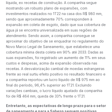
líquida, ex receitas de construção. A companhia segue
mostrando um robusto plano de expansões, com
investimentos realizados no 1T22 na casa dos R$ 980 mm,
sendo que aproximadamente 70% correspondem à
expansão em coleta de esgoto, dado que sua cobertura de
água já se encontra universalizada em suas regiões de
atendimento. Sendo assim, a companhia consegue se
aproximar do objetivo de se enquadrar no regulamento do
Novo Marco Legal de Saneamento, que estabelece uma
cobertura mínima desta coleta em 90% até 2033. Dadas as
suas expansões, foi registrado um aumento de 11% em seus
custos e despesas, acima da expansão observada nas
receitas. A desvalorização cambial de moedas estrangeiras
frente ao real surtiu efeito positivo no resultado financeiro e
a companhia reportou um lucro líquido de R$ 975 mm ao
final do período, 96,4% superior ao 1T21. Excluindo
variações cambiais, o lucro líquido ajustado da companhia
foi de R$ 464 mm, queda de 33% frente o 1T21.
Entretanto, as expectativas de longo prazo para o setor
de saneamento e para a Sabesp seguem positivas.