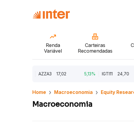
Renda
Carteiras
C
Variável
Recomendadas
9,79%
AZZA3
17,02
5,13%
IGTI11
24,70
Home
Macroeconomia
Equity Resear
Macroeconomia