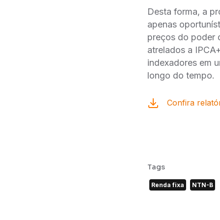
Desta forma, a pro
apenas oportunís
preços do poder 
atrelados a IPCA+ 
indexadores em um
longo do tempo.
Confira relató
Tags
Renda fixa
NTN-B