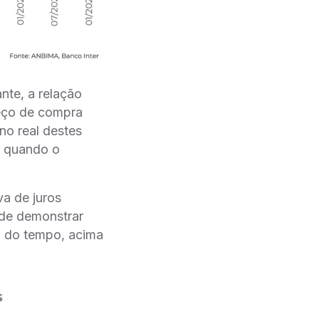
e, a relação
eço de compra
rno real destes
e, quando o
a de juros
o de demonstrar
go do tempo, acima