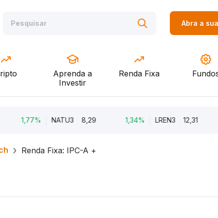
Abra a su
ripto
Aprenda a
Renda Fixa
Fundo
Investir
1,77%
NATU3
8,29
1,34%
LREN3
12,31
-8
ch
Renda Fixa: IPC-A +