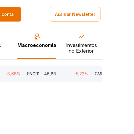
a conta
Assinar Newsletter
s
Macroeconomia
Investimentos
no Exterior
,68%
ENGI11
46,88
-5,22%
CMIN3
5,45
-5