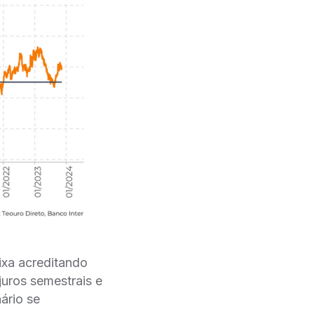
fixa acreditando
uros semestrais e
́rio se