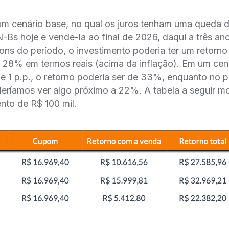
um cenário base, no qual os juros tenham uma queda d
s hoje e vende-la ao final de 2026, daqui a três ano
ons do período, o investimento poderia ter um retorno
8% em termos reais (acima da inflação). Em um cená
 1 p.p., o retorno poderia ser de 33%, enquanto no p
deríamos ver algo próximo a 22%. A tabela a seguir m
nto de R$ 100 mil.