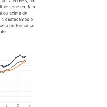
disto, a NTN-B, um
ítulos que rendem
al ou acima da
guir, destacamos o
ue a performance
ais: