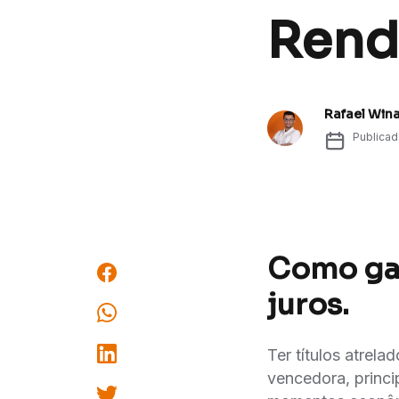
Renda
Rafael Win
Publica
Como gan
juros.
Ter títulos atrel
vencedora, princi