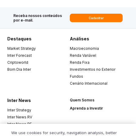
Receba nossos conteúdos
Cadastrar
por e-mail.
Destaques
Análises
Market Strategy
Macroeconomia
Inter Forecast
Renda Variável
Criptoworld
Renda Fixa
Bom Dia Inter
Investimentos no Exterior
Fundos
Cenário Internacional
Inter News
Quem Somos
Aprenda a Investir
Inter Strategy
Inter News RV
Inter News RF
Top Funds
We use cookies for security, navigation analysis, better