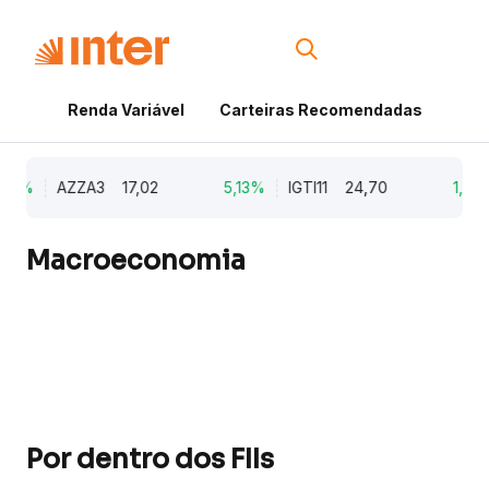
Renda Variável
Carteiras Recomendadas
Cri
79%
AZZA3
17,02
5,13%
IGTI11
24,70
1,77%
Macroeconomia
Por dentro dos FIIs