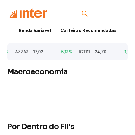
Renda Variável
Carteiras Recomendadas
Cri
79%
AZZA3
17,02
5,13%
IGTI11
24,70
1,77%
Macroeconomia
Por Dentro do FII's