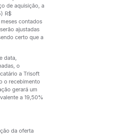
 de aquisição, a
5) R$
18 meses contados
serão ajustadas
sendo certo que a
e data,
nadas, o
atário a Trisoft
do o recebimento
ção gerará um
ivalente a 19,50%
̧ão da oferta