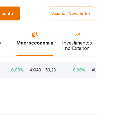
a conta
Assinar Newsletter
s
Macroeconomia
Investimentos
no Exterior
0,00%
AXIA3
53,28
0,00%
AURE3
10,98
0