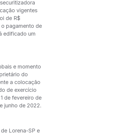
e securitizadora
cação vigentes
foi de R$
ra o pagamento de
á edificado um
lobais e momento
rietário do
te a colocação
do de exercício
21 de fevereiro de
de junho de 2022.
o de Lorena-SP e