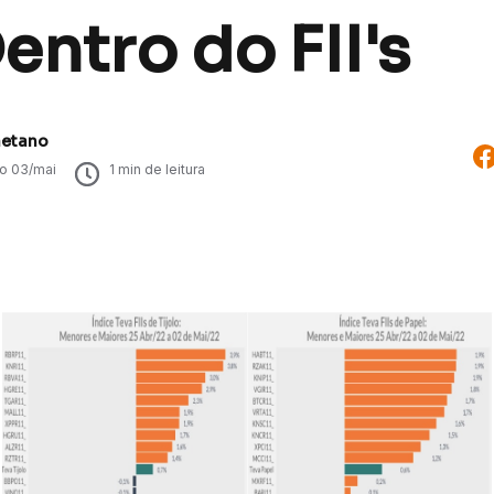
entro do FII's
aetano
do
03/mai
1
min de leitura