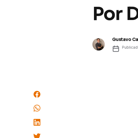
Por D
Gustavo C
Publica