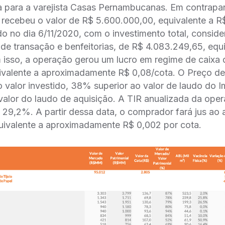
 para a varejista Casas Pernambucanas. Em contrapart
o recebeu o valor de R$ 5.600.000,00, equivalente a 
rido no dia 6/11/2020, com o investimento total, consid
s de transação e benfeitorias, de R$ 4.083.249,65, equ
isso, a operação gerou um lucro em regime de caixa
ivalente a aproximadamente R$ 0,08/cota. O Preço de
o valor investido, 38% superior ao valor de laudo do I
lor do laudo de aquisição. A TIR anualizada da opera
9,2%. A partir dessa data, o comprador fará jus ao 
uivalente a aproximadamente R$ 0,002 por cota.