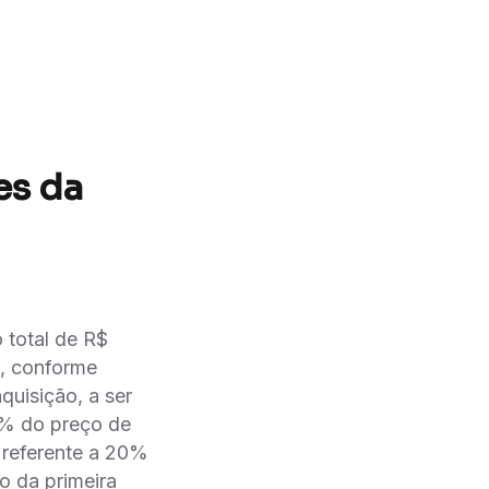
es da
 total de R$
s, conforme
uisição, a ser
0% do preço de
, referente a 20%
o da primeira