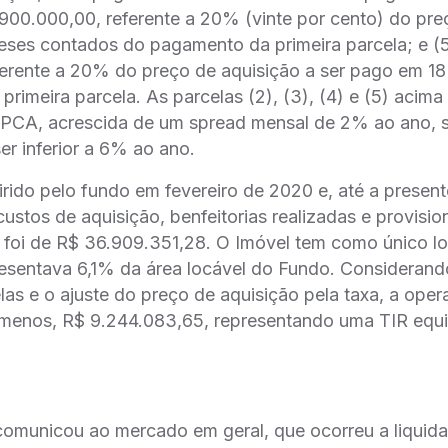
900.000,00, referente a 20% (vinte por cento) do preço
eses contados do pagamento da primeira parcela; e (
erente a 20% do preço de aquisição a ser pago em 
rimeira parcela. As parcelas (2), (3), (4) e (5) acima 
o IPCA, acrescida de um spread mensal de 2% ao ano, 
ser inferior a 6% ao ano.
irido pelo fundo em fevereiro de 2020 e, até a present
stos de aquisição, benfeitorias realizadas e provisio
 foi de R$ 36.909.351,28. O Imóvel tem como único loc
epresentava 6,1% da área locável do Fundo. Consideran
as e o ajuste do preço de aquisição pela taxa, a opera
o menos, R$ 9.244.083,65, representando uma TIR equ
omunicou ao mercado em geral, que ocorreu a liquidac