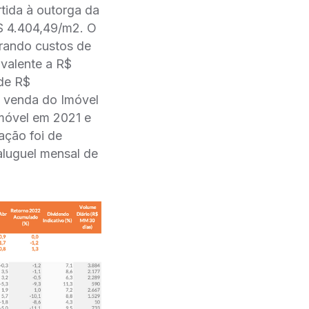
ida à outorga da
R$ 4.404,49/m2. O
erando custos de
ivalente a R$
 de R$
 venda do Imóvel
móvel em 2021 e
ção foi de
aluguel mensal de