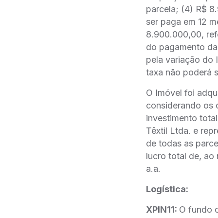
parcela; (4) R$ 8.
ser paga em 12 m
8.900.000,00, ref
do pagamento da p
pela variação d
taxa não poderá 
O Imóvel foi adqu
considerando os cu
investimento total
Têxtil Ltda. e r
de todas as parcel
lucro total de, a
a.a.
Logística:
XPIN11:
O fundo c