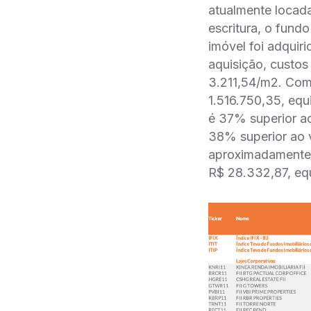
atualmente locada
escritura, o fund
imóvel foi adqui
aquisição, custo
3.211,54/m2. Com 
1.516.750,35, equ
é 37% superior a
38% superior ao va
aproximadamente 2
R$ 28.332,87, eq