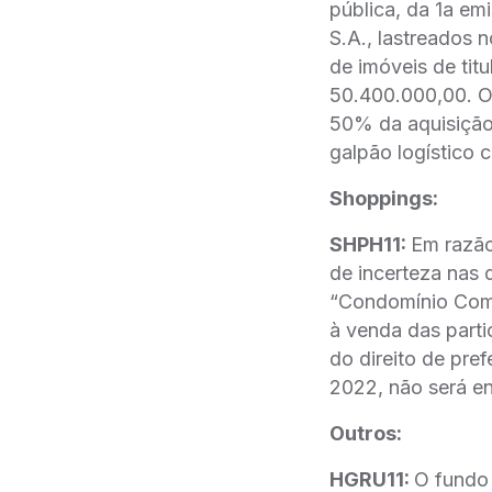
pública, da 1a emi
S.A., lastreados n
de imóveis de tit
50.400.000,00. Os
50% da aquisiçã
galpão logístico
Shoppings:
SHPH11:
Em razã
de incerteza nas d
“Condomínio Come
à venda das parti
do direito de prefe
2022, não será 
Outros:
HGRU11:
O fundo 