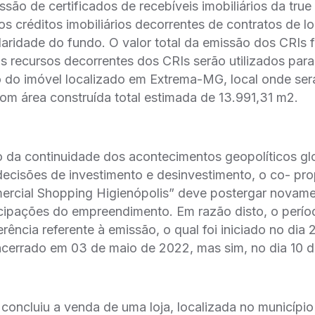
ssão de certificados de recebíveis imobiliários da tru
os créditos imobiliários decorrentes de contratos de lo
ularidade do fundo. O valor total da emissão dos CRIs 
 recursos decorrentes dos CRIs serão utilizados pa
o do imóvel localizado em Extrema-MG, local onde ser
 com área construída total estimada de 13.991,31 m2.
o da continuidade dos acontecimentos geopolíticos g
ecisões de investimento e desinvestimento, o co- prop
rcial Shopping Higienópolis” deve postergar novamen
cipações do empreendimento. Em razão disto, o perío
rência referente à emissão, o qual foi iniciado no dia 
encerrado em 03 de maio de 2022, mas sim, no dia 10 
concluiu a venda de uma loja, localizada no municípi