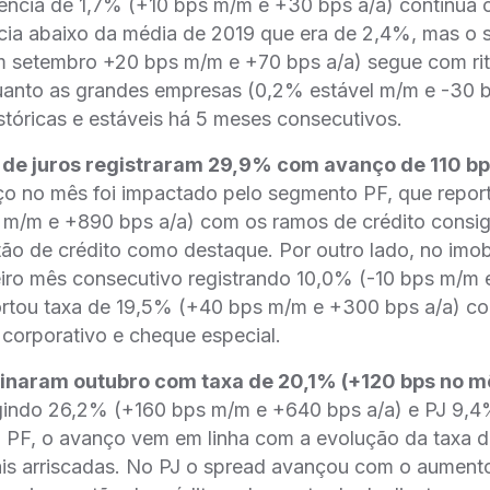
lência de 1,7% (+10 bps m/m e +30 bps a/a) continua
cia abaixo da média de 2019 que era de 2,4%, mas o
setembro +20 bps m/m e +70 bps a/a) segue com ri
uanto as grandes empresas (0,2% estável m/m e -30 
stóricas e estáveis há 5 meses consecutivos.
 de juros registraram 29,9% com avanço de 110 b
ço no mês foi impactado pelo segmento PF, que repor
m/m e +890 bps a/a) com os ramos de crédito consi
ão de crédito como destaque. Por outro lado, no imobi
eiro mês consecutivo registrando 10,0% (-10 bps m/m 
rtou taxa de 19,5% (+40 bps m/m e +300 bps a/a) co
 corporativo e cheque especial.
inaram outubro com taxa de 20,1% (+120 bps no m
indo 26,2% (+160 bps m/m e +640 bps a/a) e PJ 9,
 PF, o avanço vem em linha com a evolução da taxa de
mais arriscadas. No PJ o spread avançou com o aument