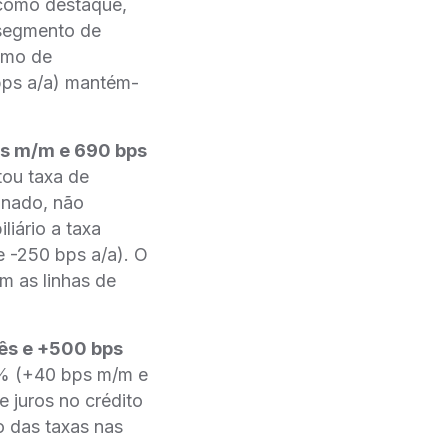
 como destaque,
 segmento de
tmo de
bps a/a) mantém-
ps m/m e 690 bps
tou taxa de
gnado, não
liário a taxa
e -250 bps a/a). O
m as linhas de
ês e +500 bps
4% (+40 bps m/m e
 juros no crédito
o das taxas nas