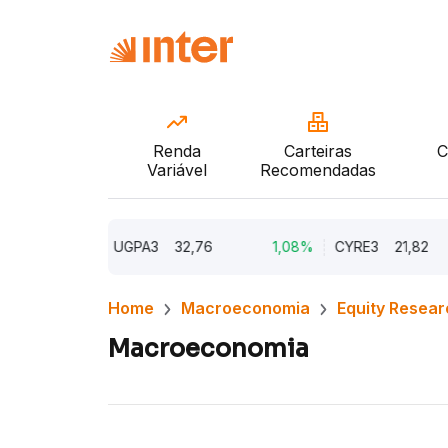
Renda
Carteiras
C
Variável
Recomendadas
1,61%
UGPA3
32,76
1,08%
CYRE3
21,82
Home
Macroeconomia
Equity Resear
Macroeconomia