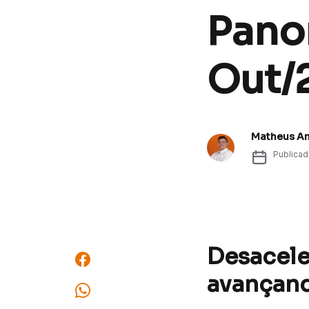
Pano
Out/
Matheus A
Publica
Desacele
avançan