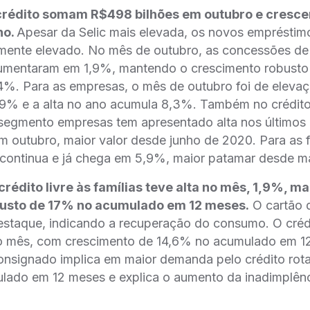
crédito somam R$498 bilhões em outubro e cresc
no.
Apesar da Selic mais elevada, os novos emprésti
mente elevado. No mês de outubro, as concessões de c
aumentaram em 1,9%, mantendo o crescimento robusto
4%. Para as empresas, o mês de outubro foi de eleva
9% e a alta no ano acumula 8,3%. Também no crédito l
 segmento empresas tem apresentado alta nos últimos
outubro, maior valor desde junho de 2020. Para as f
 continua e já chega em 5,9%, maior patamar desde ma
rédito livre às famílias teve alta no mês, 1,9%, m
usto de 17% no acumulado em 12 meses.
O cartão d
estaque, indicando a recuperação do consumo. O cré
 mês, com crescimento de 14,6% no acumulado em 1
nsignado implica em maior demanda pelo crédito rotat
ado em 12 meses e explica o aumento da inadimplên