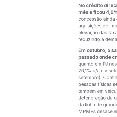
No crédito direc
mês e ficou 4,9
concessão ainda é
aquisições de imó
elevação das tax
reduzindo a dema
Em outubro, o s
passado onde cr
quanto em PJ nest
20,1% a/a em sete
setembro). Conti
pessoas físicas s
também em veículo
deterioração da q
da linha de gran
MPMEs desacelera