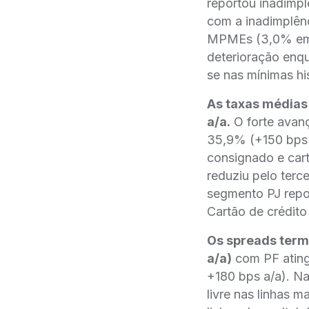
reportou inadimp
com a inadimplên
MPMEs (3,0% em 
deterioração enq
se nas mínimas hi
As taxas médias
a/a.
O forte avan
35,9% (+150 bps 
consignado e cart
reduziu pelo terc
segmento PJ repo
Cartão de crédito
Os spreads term
a/a)
com PF ating
+180 bps a/a). Na
livre nas linhas 