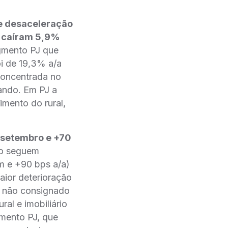
e desaceleração
s caíram 5,9%
egmento PJ que
i de 19,3% a/a
concentrada no
ando. Em PJ a
imento do rural,
a setembro e +70
ão seguem
m e +90 bps a/a)
aior deterioração
o não consignado
ral e imobiliário
mento PJ, que