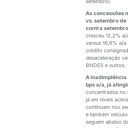
setembro).
As concessões n
vs. setembro de
contra setembro
cresceu 12,2% a/
versus 18,6% a/a
crédito consigna
desaceleração vei
BNDES e outros.
A inadimplência
bps a/a, já atin
concentrados no 
já em níveis acim
continuam nos se
e também veículos.
seguem abaixo da