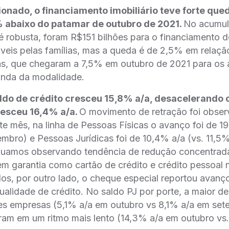
ionado, o financiamento imobiliário teve forte que
% abaixo do patamar de outubro de 2021.
No acumul
 robusta, foram R$151 bilhões para o financiamento 
veis pelas famílias, mas a queda é de 2,5% em relaçã
as, que chegaram a 7,5% em outubro de 2021 para os 
nda da modalidade.
aldo de crédito cresceu 15,8% a/a, desacelerando 
esceu 16,4% a/a.
O movimento de retração foi obse
e mês, na linha de Pessoas Físicas o avanço foi de 19
mbro) e Pessoas Jurídicas foi de 10,4% a/a (vs. 11,5
nuamos observando tendência de redução concentrada
em garantia como cartão de crédito e crédito pessoal
s, por outro lado, o cheque especial reportou avanço
ualidade de crédito. No saldo PJ por porte, a maior d
des empresas (5,1% a/a em outubro vs 8,1% a/a em set
m em um ritmo mais lento (14,3% a/a em outubro vs