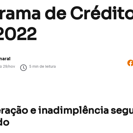
rama de Crédito
2022
maral
do
29/nov
5
min de leitura
ração e inadimplência se
do