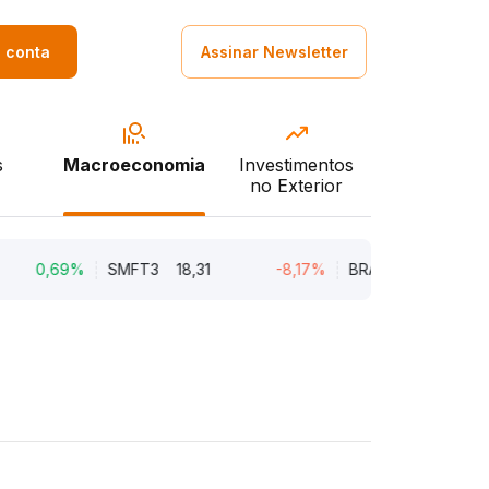
a conta
Assinar Newsletter
s
Macroeconomia
Investimentos
no Exterior
,69%
SMFT3
18,31
-8,17%
BRAV3
18,75
-3