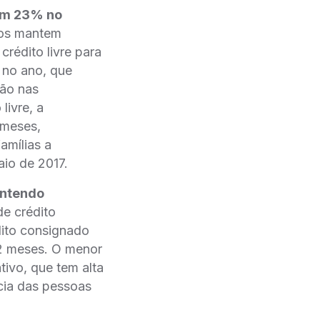
em 23% no
mos mantem
rédito livre para
 no ano, que
ção nas
ivre, a
 meses,
amílias a
io de 2017.
antendo
e crédito
dito consignado
2 meses. O menor
ivo, que tem alta
cia das pessoas