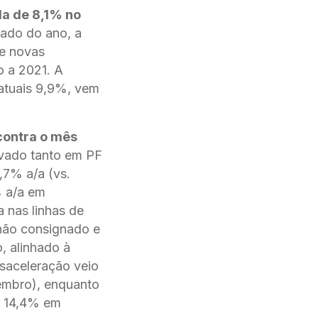
da de 8,1% no
ado do ano, a
de novas
o a 2021. A
atuais 9,9%, vem
contra o mês
rvado tanto em PF
,7% a/a (vs.
% a/a em
 nas linhas de
 não consignado e
, alinhado à
esaceleração veio
embro), enquanto
. 14,4% em