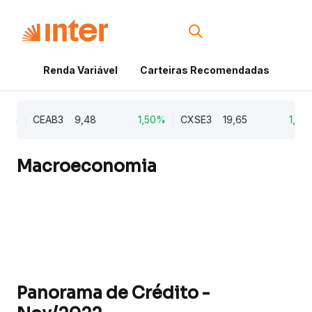
Renda Variável
Carteiras Recomendadas
Cri
%
CEAB3
9,48
1,50%
CXSE3
19,65
1,03%
Macroeconomia
Panorama de Crédito -