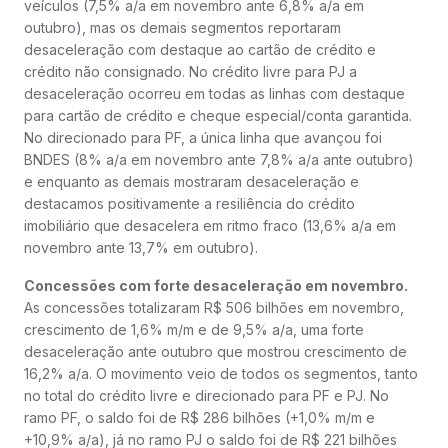
veículos (7,5% a/a em novembro ante 6,8% a/a em
outubro), mas os demais segmentos reportaram
desaceleração com destaque ao cartão de crédito e
crédito não consignado. No crédito livre para PJ a
desaceleração ocorreu em todas as linhas com destaque
para cartão de crédito e cheque especial/conta garantida.
No direcionado para PF, a única linha que avançou foi
BNDES (8% a/a em novembro ante 7,8% a/a ante outubro)
e enquanto as demais mostraram desaceleração e
destacamos positivamente a resiliência do crédito
imobiliário que desacelera em ritmo fraco (13,6% a/a em
novembro ante 13,7% em outubro).
Concessões com forte desaceleração em novembro.
As concessões totalizaram R$ 506 bilhões em novembro,
crescimento de 1,6% m/m e de 9,5% a/a, uma forte
desaceleração ante outubro que mostrou crescimento de
16,2% a/a. O movimento veio de todos os segmentos, tanto
no total do crédito livre e direcionado para PF e PJ. No
ramo PF, o saldo foi de R$ 286 bilhões (+1,0% m/m e
+10,9% a/a), já no ramo PJ o saldo foi de R$ 221 bilhões