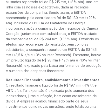
ajustados reportado foi de R$ 215 mm, (+8% a/a), mas em
linha com as nossas expectativas, dada as recentes
expansões da companhia. Sendo assim, o EBITDA
apresentado pela controladora foi de R$ 180 mm (+29%
a/a). Incluindo o EBITDA da Plataforma de Energia
incorporada após a combinação dos negócios da Omega
Geração, juntamente com subsidiarias, o EBITDA ajustado
da companhia foi de R$ 244 mm, (+35% a/a). Extraindo os
efeitos não recorrentes do resultado, bem como as
subsidiarias, a companhia reportou um EBITDA de R$ 145
mm (+3,5% a/a e +3% vs Inter Research). Entretanto, houve
um prejuízo líquido de R$ 93 mm (-42% a/a e -16% vs Inter
Research), explicado pela baixa performance de produção
e aumento das despesas financeiras.
Resultado Financeiro, endividamento e investimentos.
O resultado financeiro líquido foi de R$ 197 mm (-1% t/t e
+6% a/a). Tal expansão é explicada pelo aumento dos
indexadores, juros e inflação, bem como crescimento da
dívida. A empresa acabou financiado parte de seus
investimentos como novas emissões, onde totalizou uma