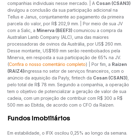
companhias individuais nesse mercado. | A
Cosan (CSAN3)
divulgou a conclusão da sua participação adicional na
Tellus e Janus, conjuntamente ao pagamento da primeira
parcela do valor, por R$ 202,9 mm. | Por meio de sua JV
com a Salic, a
Minerva (BEEF3)
comunicou a compra da
Australian Lamb Company (ALC), uma das maiores
processadoras de ovinos da Austrália, por US$ 260 mm.
Desse montante, US$169 mm serão reembolsados pela
Minerva, em resposta a sua participação de 65% na JV.
(
Confira o nosso comentário completo
) | Por fim, a
Raízen
(RAIZ4)
ingressa no setor de serviços financeiros, com o
anúncio da aquisição da Payly, fintech da
Cosan (CSAN3)
,
pelo total de R$ 78 mm. Segundo a companhia, a operação
tem o objetivo de potencializar a geração de valor de sua
cadeia, com um projeção de contribuir com R$ 300 a R$
500 mm ao Ebitda, de acordo com o CFO da Raízen.
Fundos Imobiliários
Em estabilidade, o IFIX oscilou 0,25% ao longo da semana.