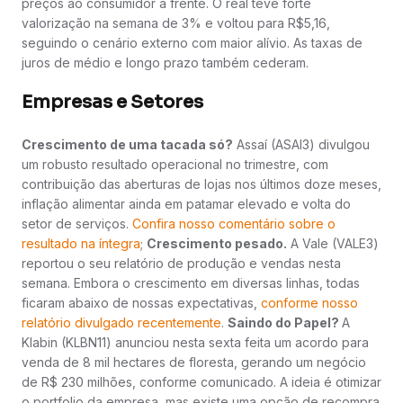
preços ao consumidor à frente. O real teve forte
valorização na semana de 3% e voltou para R$5,16,
seguindo o cenário externo com maior alívio. As taxas de
juros de médio e longo prazo também cederam.
Empresas e Setores
Crescimento de uma tacada só?
Assaí (ASAI3) divulgou
um robusto resultado operacional no trimestre, com
contribuição das aberturas de lojas nos últimos doze meses,
inflação alimentar ainda em patamar elevado e volta do
setor de serviços.
Confira nosso comentário sobre o
resultado na íntegra
;
Crescimento pesado.
A Vale (VALE3)
reportou o seu relatório de produção e vendas nesta
semana. Embora o crescimento em diversas linhas, todas
ficaram abaixo de nossas expectativas,
conforme nosso
relatório divulgado recentemente
.
Saindo do Papel?
A
Klabin (KLBN11) anunciou nesta sexta feita um acordo para
venda de 8 mil hectares de floresta, gerando um negócio
de R$ 230 milhões, conforme comunicado. A ideia é otimizar
o portfolio da empresa, mas existe uma opção de recompra