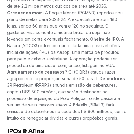
de até 2,2 mi de metros cúbicos de área até 2036.
Crescendo mais.
A Pague Menos (PGMN3) reportou seu
plano de metas para 2023-24. A expectativa é abrir 180
lojas, sendo 60 anos que vem e 120 no seguinte. O
guidance visa somente a métrica bruta, ou seja, não
levando em conta eventuais fechamento.
Cheiro de IPO.
A
Natura (NTCO3) informou que estuda uma possível oferta
inicial de ações (IPO) da Aesop, uma marca de produtos
para pele e cabelo australiana. A operação poderia ser
precedida de uma cisão, com, então, listagem no EUA.
Agrupamento de centavos?
OI (OIBR3) estuda fazer
agrupamento, a proporção seria de 50 para 1.
Debentures
:
3R Petroleum (RRRP3) anuncia emissão de debentures,
captou US$ 500 milhões, que serão destinados ao
processo de aquisição do Polo Potiguar, onde passará a
ser um de seus maiores ativos. A BrMalls (BRML3) fará
emissão de debêntures na cada dos R$ 900 milhões, com o
intuito de renegociar dívidas e outros propósitos gerais.
IPOs & Afins