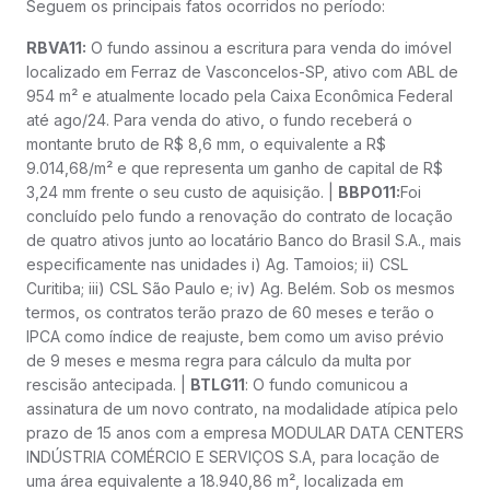
Seguem os principais fatos ocorridos no período:
RBVA11:
O fundo assinou a escritura para venda do imóvel
localizado em Ferraz de Vasconcelos-SP, ativo com ABL de
954 m² e atualmente locado pela Caixa Econômica Federal
até ago/24. Para venda do ativo, o fundo receberá o
montante bruto de R$ 8,6 mm, o equivalente a R$
9.014,68/m² e que representa um ganho de capital de R$
3,24 mm frente o seu custo de aquisição. |
BBPO11:
Foi
concluído pelo fundo a renovação do contrato de locação
de quatro ativos junto ao locatário Banco do Brasil S.A., mais
especificamente nas unidades i) Ag. Tamoios; ii) CSL
Curitiba; iii) CSL São Paulo e; iv) Ag. Belém. Sob os mesmos
termos, os contratos terão prazo de 60 meses e terão o
IPCA como índice de reajuste, bem como um aviso prévio
de 9 meses e mesma regra para cálculo da multa por
rescisão antecipada. |
BTLG11
: O fundo comunicou a
assinatura de um novo contrato, na modalidade atípica pelo
prazo de 15 anos com a empresa MODULAR DATA CENTERS
INDÚSTRIA COMÉRCIO E SERVIÇOS S.A, para locação de
uma área equivalente a 18.940,86 m², localizada em