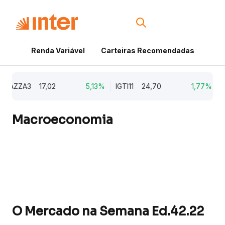
Renda Variável
Carteiras Recomendadas
Cri
AZZA3
17,02
5,13%
IGTI11
24,70
1,77%
NAT
Macroeconomia
O Mercado na Semana Ed.42.22