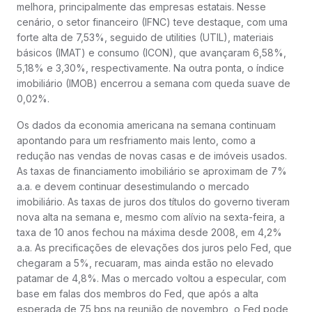
melhora, principalmente das empresas estatais. Nesse
cenário, o setor financeiro (IFNC) teve destaque, com uma
forte alta de 7,53%, seguido de utilities (UTIL), materiais
básicos (IMAT) e consumo (ICON), que avançaram 6,58%,
5,18% e 3,30%, respectivamente. Na outra ponta, o índice
imobiliário (IMOB) encerrou a semana com queda suave de
0,02%.
Os dados da economia americana na semana continuam
apontando para um resfriamento mais lento, como a
redução nas vendas de novas casas e de imóveis usados.
As taxas de financiamento imobiliário se aproximam de 7%
a.a. e devem continuar desestimulando o mercado
imobiliário. As taxas de juros dos títulos do governo tiveram
nova alta na semana e, mesmo com alívio na sexta-feira, a
taxa de 10 anos fechou na máxima desde 2008, em 4,2%
a.a. As precificações de elevações dos juros pelo Fed, que
chegaram a 5%, recuaram, mas ainda estão no elevado
patamar de 4,8%. Mas o mercado voltou a especular, com
base em falas dos membros do Fed, que após a alta
esperada de 75 bps na reunião de novembro, o Fed pode