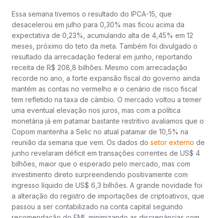
Essa semana tivemos o resultado do IPCA-15, que
desacelerou em julho para 0,30% mas ficou acima da
expectativa de 0,23%, acumulando alta de 4,45% em 12
meses, próximo do teto da meta. Também foi divulgado o
resultado da arrecadação federal em junho, reportando
receita de R$ 208,8 bilhões. Mesmo com arrecadação
recorde no ano, a forte expansão fiscal do governo ainda
mantém as contas no vermelho e o cenário de risco fiscal
tem refletido na taxa de câmbio. O mercado voltou a temer
uma eventual elevação nos juros, mas com a política
monetária já em patamar bastante restritivo avaliamos que o
Copom mantenha a Selic no atual patamar de 10,5% na
reunião da semana que vem. Os dados do
setor externo
de
junho revelaram déficit em transações correntes de US$ 4
bilhões, maior que o esperado pelo mercado, mas com
investimento direto surpreendendo positivamente com
ingresso líquido de US$ 6,3 bilhões. A grande novidade foi
a alteração do registro de importações de criptoativos, que
passou a ser contabilizado na conta capital seguindo
recomendação do FMI, minimizando as discrepâncias com