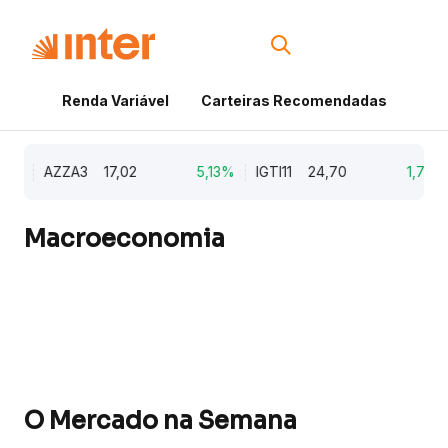
Renda Variável
Carteiras Recomendadas
Cri
9%
AZZA3
17,02
5,13%
IGTI11
24,70
1,77%
Macroeconomia
O Mercado na Semana