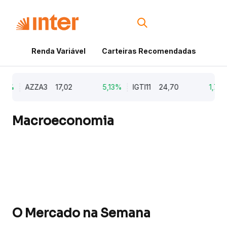
Renda Variável
Carteiras Recomendadas
Cri
9%
AZZA3
17,02
5,13%
IGTI11
24,70
1,77%
Macroeconomia
O Mercado na Semana