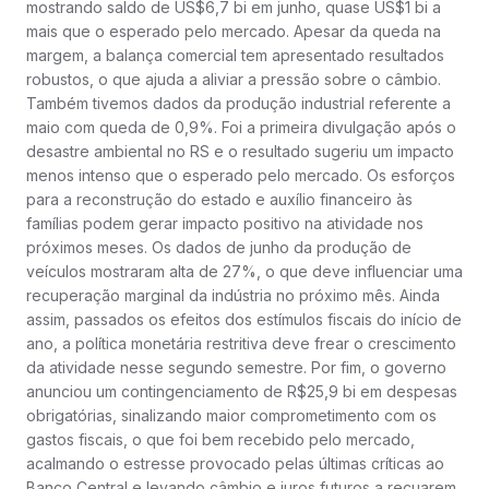
mostrando saldo de US$6,7 bi em junho, quase US$1 bi a
mais que o esperado pelo mercado. Apesar da queda na
margem, a balança comercial tem apresentado resultados
robustos, o que ajuda a aliviar a pressão sobre o câmbio.
Também tivemos dados da produção industrial referente a
maio com queda de 0,9%. Foi a primeira divulgação após o
desastre ambiental no RS e o resultado sugeriu um impacto
menos intenso que o esperado pelo mercado. Os esforços
para a reconstrução do estado e auxílio financeiro às
famílias podem gerar impacto positivo na atividade nos
próximos meses. Os dados de junho da produção de
veículos mostraram alta de 27%, o que deve influenciar uma
recuperação marginal da indústria no próximo mês. Ainda
assim, passados os efeitos dos estímulos fiscais do início de
ano, a política monetária restritiva deve frear o crescimento
da atividade nesse segundo semestre. Por fim, o governo
anunciou um contingenciamento de R$25,9 bi em despesas
obrigatórias, sinalizando maior comprometimento com os
gastos fiscais, o que foi bem recebido pelo mercado,
acalmando o estresse provocado pelas últimas críticas ao
Banco Central e levando câmbio e juros futuros a recuarem.