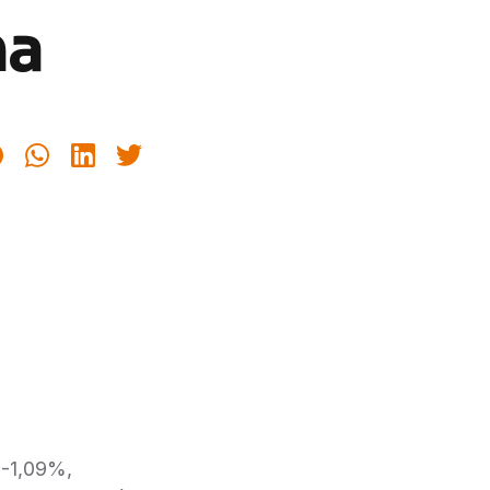
na
 -1,09%,