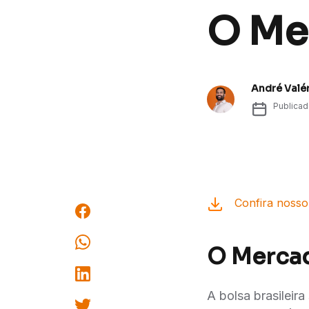
O Me
André Valé
Publica
Confira nosso
O Merca
A bolsa brasileir