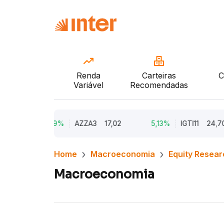
Renda
Carteiras
C
Variável
Recomendadas
9,79%
AZZA3
17,02
5,13%
IGTI11
24,70
Home
Macroeconomia
Equity Resear
Macroeconomia