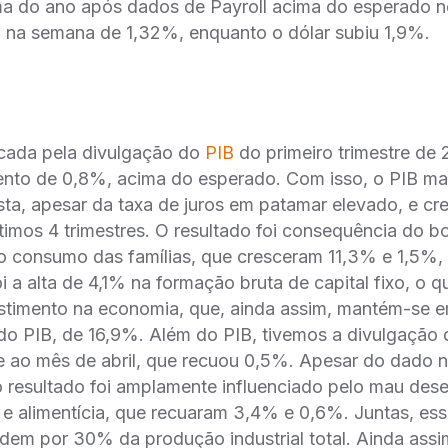
a do ano após dados de Payroll acima do esperado ne
 na semana de 1,32%, enquanto o dólar subiu 1,9%.
cada pela divulgação do
PIB
do primeiro trimestre de 
ento de 0,8%, acima do esperado. Com isso, o PIB man
ta, apesar da taxa de juros em patamar elevado, e c
timos 4 trimestres. O resultado foi consequência do
do consumo das famílias, que cresceram 11,3% e 1,5%,
i a alta de 4,1% na formação bruta de capital fixo, o 
stimento na economia, que, ainda assim, mantém-se 
o PIB, de 16,9%. Além do PIB, tivemos a divulgação
nte ao mês de abril, que recuou 0,5%. Apesar do dado n
o resultado foi amplamente influenciado pelo mau de
va e alimentícia, que recuaram 3,4% e 0,6%. Juntas, es
dem por 30% da produção industrial total. Ainda assi