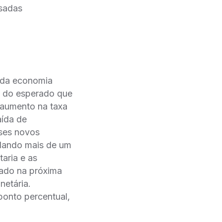
isadas
o da economia
a do esperado que
 aumento na taxa
aída de
sses novos
lando mais de um
aria e as
gado na próxima
netária.
ponto percentual,