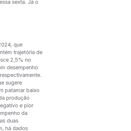
ssa sexta. Já o
2024, que
tém trajetória de
resce 2,5% no
 bom desempenho
 respectivamente.
que sugere
em patamar baixo
 da produção
egativo e pior
sempenho da
sas duas
m, há dados