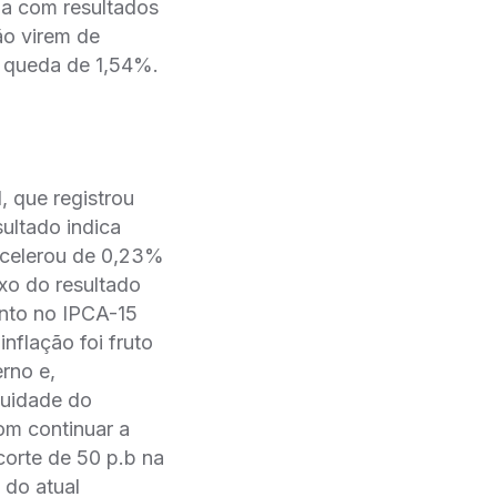
a com resultados
ão virem de
m queda de 1,54%.
, que registrou
ultado indica
acelerou de 0,23%
xo do resultado
anto no IPCA-15
nflação foi fruto
rno e,
nuidade do
om continuar a
corte de 50 p.b na
 do atual