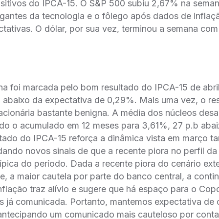
sitivos do IPCA-15. O S&P 500 subiu 2,67% na seman
gantes da tecnologia e o fôlego após dados de inflaç
tativas. O dólar, por sua vez, terminou a semana co
na foi marcada pelo bom resultado do IPCA-15 de abril
abaixo da expectativa de 0,29%. Mais uma vez, o res
lacionária bastante benigna. A média dos núcleos des
ndo o acumulado em 12 meses para 3,61%, 27 p.b abai
tado do IPCA-15 reforça a dinâmica vista em março t
ando novos sinais de que a recente piora no perfil da i
ípica do período. Dada a recente piora do cenário exte
 a maior cautela por parte do banco central, a conti
flação traz alívio e sugere que há espaço para o Cop
tes já comunicada. Portanto, mantemos expectativa de 
 antecipando um comunicado mais cauteloso por conta