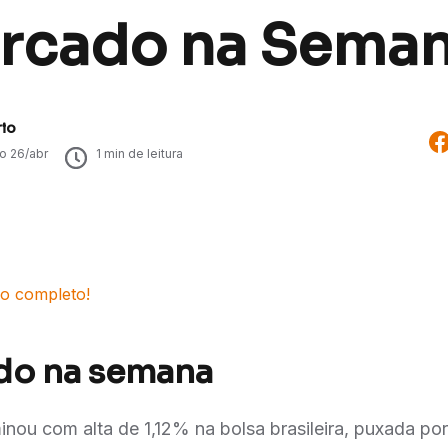
rcado na Sema
rio
do
26/abr
1
min de leitura
io completo!
do na semana
nou com alta de 1,12% na bolsa brasileira, puxada por