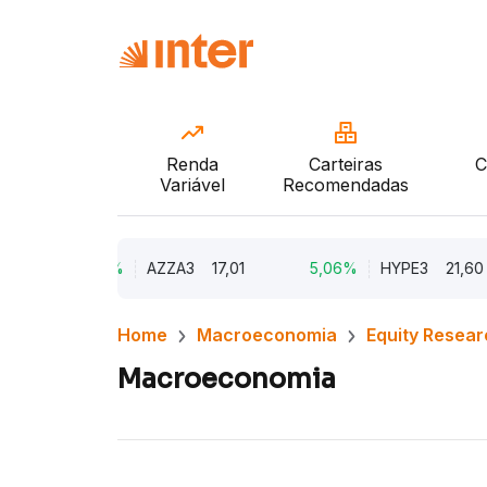
Renda
Carteiras
C
Variável
Recomendadas
9,73%
AZZA3
17,01
5,06%
HYPE3
21,60
Home
Macroeconomia
Equity Resear
Macroeconomia