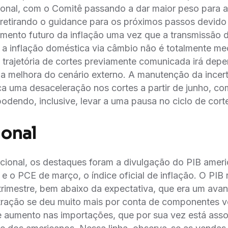
ional, com o Comitê passando a dar maior peso para 
 retirando o guidance para os próximos passos devido 
mento futuro da inflação uma vez que a transmissão d
a a inflação doméstica via câmbio não é totalmente m
à trajetória de cortes previamente comunicada irá dep
 melhora do cenário externo. A manutenção da incert
ica uma desaceleração nos cortes a partir de junho, c
podendo, inclusive, levar a uma pausa no ciclo de cort
ional
cional, os destaques foram a divulgação do PIB ameri
e o PCE de março, o índice oficial de inflação. O PIB r
trimestre, bem abaixo da expectativa, que era um ava
stração se deu muito mais por conta de componentes v
e aumento nas importações, que por sua vez está asso