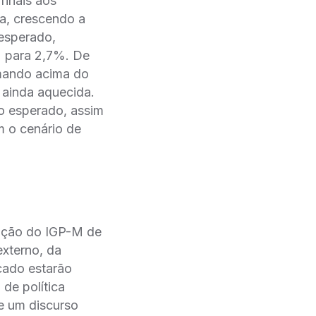
finais aos
a, crescendo a
 esperado,
 para 2,7%. De
rmando acima do
ainda aquecida.
 o esperado, assim
m o cenário de
gação do IGP-M de
xterno, da
cado estarão
de política
 e um discurso