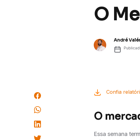
O Me
André Valé
Publica
Confia relatór
O merca
Essa semana termi