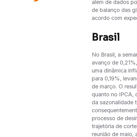
além de dados po
de balanço das gi
acordo com expec
Brasil
No Brasil, a sema
avanço de 0,21%, 
uma dinâmica inf
para 0,19%, leva
de março. O resul
quanto no IPCA, d
da sazonalidade t
consequentemente,
processo de desin
trajetória de cor
reunião de maio,