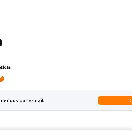
a
tícia
teúdos por e-mail.
C