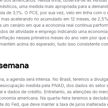
 dos americanos. Nessa linha, observa-se as vendas 
ésticos, uma medida mais apropriada para a demand
da de 3,1%. O PCE, por sua vez, veio em linha com o
 mas acelerando no acumulado em 12 meses, de 2,5%
s um cenário em que a economia real continua perfo
dos de atividade e emprego indicando uma economia 
 inflação nesses primeiros meses do ano vem pior que
 mantém acima do esperado, tudo isso consistente co
 semana
, a agenda será intensa. No Brasil, teremos a divul
e desocupação medida pela PNAD, dos dados do setor e
al e dados de crédito. Entretanto, as atenções do mer
conomia americana. Na quarta-feira teremos a decisão 
te do Fed, que deve manter a taxa de juros inalterada