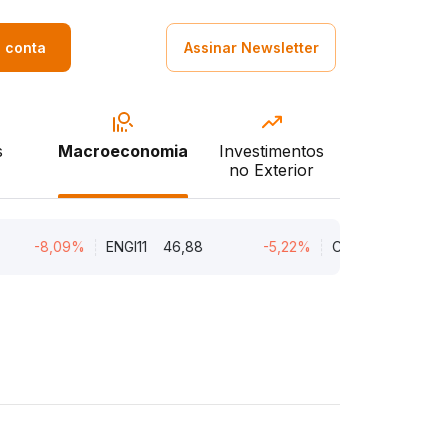
a conta
Assinar Newsletter
s
Macroeconomia
Investimentos
no Exterior
-8,09%
ENGI11
46,88
-5,22%
CMIN3
5,45