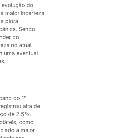
a evolução do
à maior incerteza
a piora
ecânica. Sendo
ender do
eza no atual
om uma eventual
es.
cano do 1º
egistrou alta de
nço de 2,5%.
oláteis, como
ciado a maior