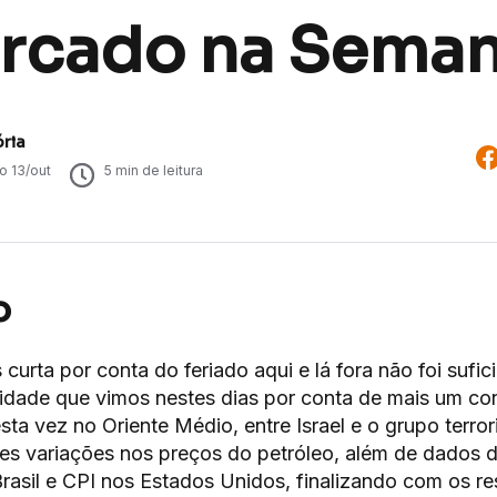
rcado na Sema
ória
do
13/out
5
min de leitura
o
curta por conta do feriado aqui e lá fora não foi sufic
ilidade que vimos nestes dias por conta de mais um con
esta vez no Oriente Médio, entre Israel e o grupo terro
tes variações nos preços do petróleo, além de dados 
rasil e CPI nos Estados Unidos, finalizando com os r