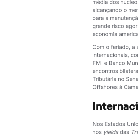
média dos núcleos
alcançando o meno
para a manutençã
grande risco agor
economia american
Com o feriado, a 
internacionais, 
FMI e Banco Mund
encontros bilate
Tributária no Sen
Offshores à Câma
Internac
Nos Estados Unido
nos
yields
das
Tr