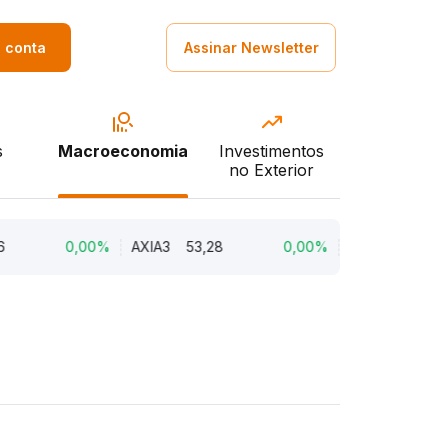
a conta
Assinar Newsletter
s
Macroeconomia
Investimentos
no Exterior
0,00%
AXIA3
53,28
0,00%
AURE3
10,98