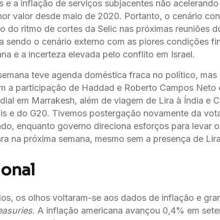
 e a inflação de serviços subjacentes não acelerando
r valor desde maio de 2020. Portanto, o cenário con
o do ritmo de cortes da Selic nas próximas reuniões 
a sendo o cenário externo com as piores condições fi
a e a incerteza elevada pelo conflito em Israel.
semana teve agenda doméstica fraca no político, mas 
com a participação de Haddad e Roberto Campos Neto
ial em Marrakesh, além de viagem de Lira à Índia e C
rais e do G20. Tivemos postergação novamente da vo
ado, enquanto governo direciona esforços para levar 
ra na próxima semana, mesmo sem a presença de Lira
ional
s, os olhos voltaram-se aos dados de inflação e gran
easuries
. A inflação americana avançou 0,4% em set