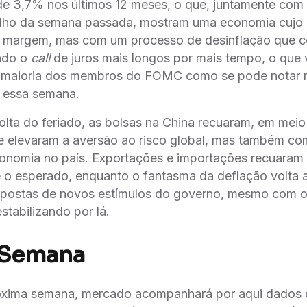
de 3,7% nos últimos 12 meses, o que, juntamente com
lho da semana passada, mostram uma economia cujo 
 margem, mas com um processo de desinflação que 
ando o
call
de juros mais longos por mais tempo, o que 
maioria dos membros do FOMC como se pode notar na
a essa semana.
olta do feriado, as bolsas na China recuaram, em meio
e elevaram a aversão ao risco global, mas também co
conomia no país. Exportações e importações recuaram
o esperado, enquanto o fantasma da deflação volta a
postas de novos estímulos do governo, mesmo com os
tabilizando por lá.
 Semana
óxima semana, mercado acompanhará por aqui dados 