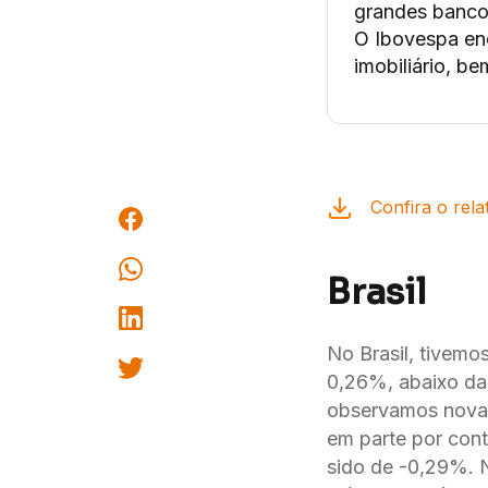
grandes banco
O Ibovespa enc
imobiliário, b
Confira o rela
Brasil
No Brasil, tivemo
0,26%, abaixo da
observamos nova 
em parte por con
sido de -0,29%. N