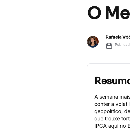
O Me
Rafaela Vit
Publica
Resum
A semana mais 
conter a volat
geopolítico, d
que trouxe for
IPCA aqui no B