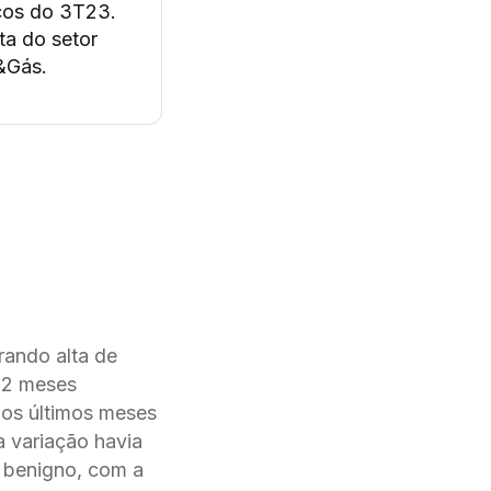
ços do 3T23.
ta do setor
&Gás.
rando alta de
12 meses
nos últimos meses
 variação havia
e benigno, com a