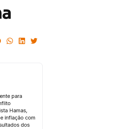
na
iente para
flito
rista Hamas,
de inflação com
esultados dos