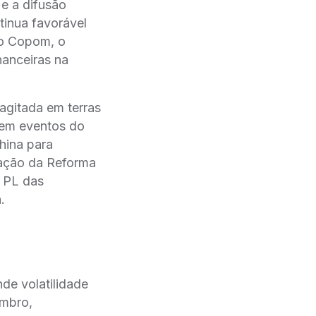
 e a difusão
tinua favorável
do Copom, o
nanceiras na
agitada em terras
 em eventos do
hina para
tação da Reforma
o PL das
.
de volatilidade
embro,