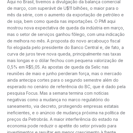
Aqui no Brasil, tivemos a divulgação da balança comercial
de março, com superávit de U$11 bilhões, o maior para o
mês da série, com o aumento da exportação de petróleo e
de soja, bem como queda nas importações. O PMI aqui
mostrou nova expectativa de queda da indústria em março,
mas o setor de serviços ganhou fôlego, com uma indicação
de melhora no mês. A proposta do novo arcabouço fiscal
foi elogiada pelo presidente do Banco Central e, de fato, a
curva de juros teve nova queda, principalmente nas taxas
mais longas e o dólar fechou com pequena valorização de
0,5% em R$5,05. As apostas de queda da Selic nas
reuniões de maio e junho perderam força, mas o mercado
ainda antecipa cortes para o segundo semestre além do
esperado no cenário de referência do BC, que é dado pela
pesquisa Focus. Mas a semana termina com notícias
negativas como a mudança no marco regulatório do
saneamento, via decreto, protegendo empresas estatais
ineficientes, e o anúncio de mudança próxima na política de
preços da Petrobrás. A maior interferência do estado na
economia pode reduzir o apetite do setor privado para
investimentos e resultar em menor crescimento à frente.