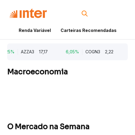
Renda Variável
Carteiras Recomendadas
Cri
0,25%
AZZA3
17,17
6,05%
COGN3
2,22
0,
Macroeconomia
O Mercado na Semana