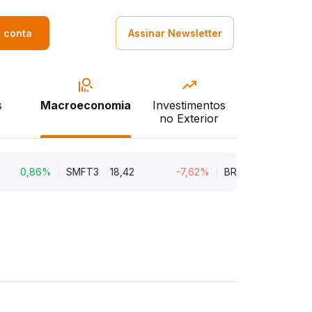
a conta
Assinar Newsletter
s
Macroeconomia
Investimentos
no Exterior
0,86%
SMFT3
18,42
-7,62%
BRAV3
18,45