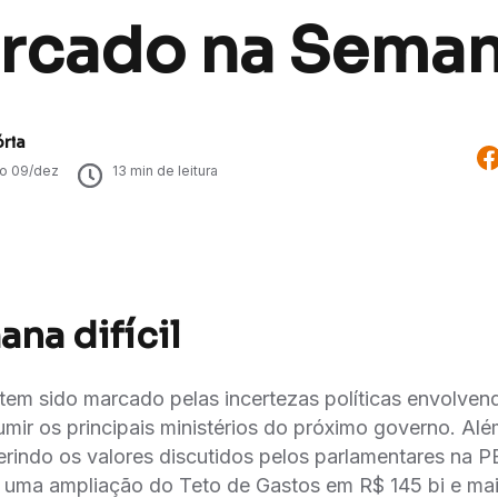
rcado na Sema
ória
do
09/dez
13
min de leitura
na difícil
 tem sido marcado pelas incertezas políticas envolve
mir os principais ministérios do próximo governo. Alé
indo os valores discutidos pelos parlamentares na P
 uma ampliação do Teto de Gastos em R$ 145 bi e mais