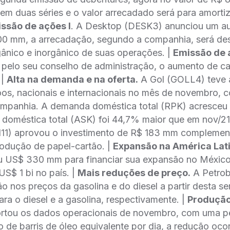
em duas séries e o valor arrecadado será para amortiz
ssão de ações I
. A Desktop (DESK3) anunciou um au
0 mm, a arrecadação, segundo a companhia, será dest
ânico e inorgânico de suas operações. |
Emissão de a
elo seu conselho de administração, o aumento de cap
 |
Alta na demanda e na oferta.
A Gol (GOLL4) teve a
os, nacionais e internacionais no mês de novembro, 
ompanhia. A demanda doméstica total (RPK) acresceu
 doméstica total (ASK) foi 44,7% maior que em nov/21
N11) aprovou o investimento de R$ 183 mm complement
rodução de papel-cartão. |
Expansão na América Lati
US$ 330 mm para financiar sua expansão no México,
US$ 1 bi no país. |
Mais reduções de preço.
A Petrob
o nos preços da gasolina e do diesel a partir desta s
ra o diesel e a gasolina, respectivamente. |
Produção
ortou os dados operacionais de novembro, com uma 
de barris de óleo equivalente por dia, a redução oco