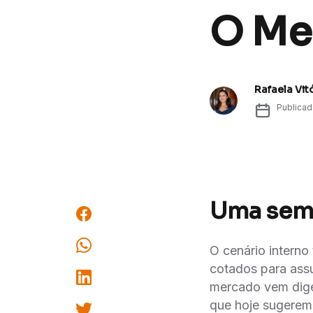
O Me
Rafaela Vit
Publica
Uma sema
O cenário interno
cotados para assu
mercado vem diger
que hoje sugerem