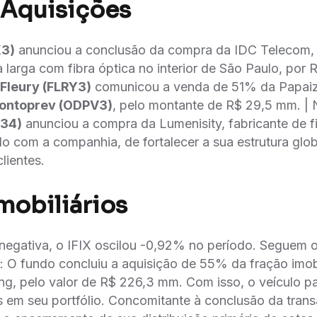
 Aquisições
K3)
anunciou a conclusão da compra da IDC Telecom, 
 larga com fibra óptica no interior de São Paulo, por
Fleury (FLRY3)
comunicou a venda de 51% da Papaiz 
ontoprev (ODPV3)
, pelo montante de R$ 29,5 mm. | N
T34)
anunciou a compra da Lumenisity, fabricante de f
do com a companhia, de fortalecer a sua estrutura glo
lientes.
mobiliários
gativa, o IFIX oscilou -0,92% no período. Seguem os
: O fundo concluiu a aquisição de 55% da fração imobi
g, pelo valor de R$ 226,3 mm. Com isso, o veículo pa
 em seu portfólio. Concomitante à conclusão da tran