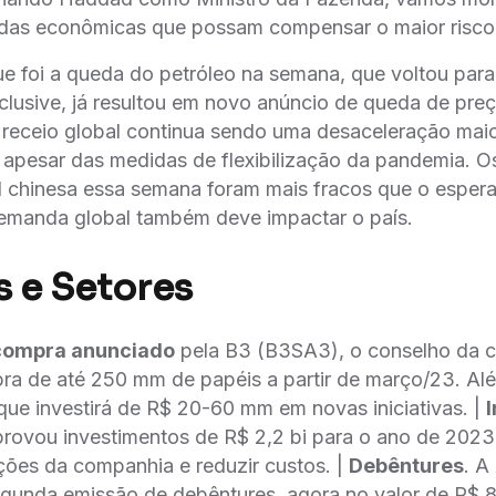
das econômicas que possam compensar o maior risco f
ue foi a queda do petróleo na semana, que voltou par
nclusive, já resultou em novo anúncio de queda de pre
 receio global continua sendo uma desaceleração maio
, apesar das medidas de flexibilização da pandemia. 
l chinesa essa semana foram mais fracos que o esper
emanda global também deve impactar o país.
 e Setores
compra anunciado
pela B3 (B3SA3), o conselho da 
ra de até 250 mm de papéis a partir de março/23. Alé
ue investirá de R$ 20-60 mm em novas iniciativas. |
rovou investimentos de R$ 2,2 bi para o ano de 2023
ções da companhia e reduzir custos. |
Debêntures
. A
egunda emissão de debêntures, agora no valor de R$