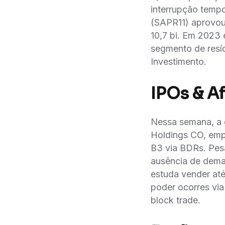
interrupção temp
(SAPR11) aprovou
10,7 bi. Em 2023 
segmento de resíd
Investimento.
IPOs & Af
Nessa semana, a 
Holdings CO, empr
B3 via BDRs. Pes
ausência de dema
estuda vender até
poder ocorres via
block trade.