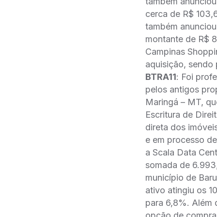
também anunciou o
cerca de R$ 103,
também anunciou 
montante de R$ 
Campinas Shoppin
aquisição, sendo 
BTRA11
: Foi prof
pelos antigos pro
Maringá – MT, que
Escritura de Dire
direta dos imóvei
e em processo de 
a Scala Data Cent
somada de 6.993,
município de Bar
ativo atingiu os 
para 6,8%. Além d
opção de compra/