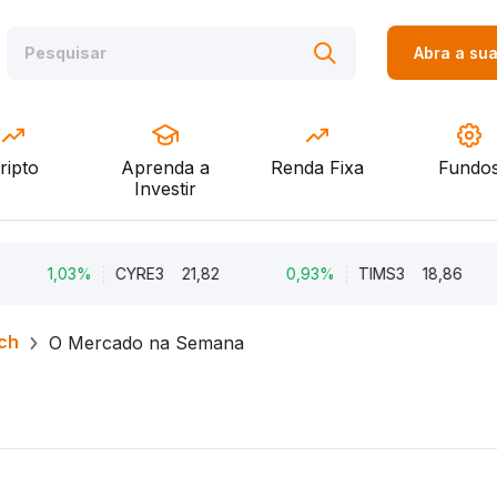
Abra a su
ripto
Aprenda a
Renda Fixa
Fundo
Investir
1,03%
CYRE3
21,82
0,93%
TIMS3
18,86
ch
O Mercado na Semana