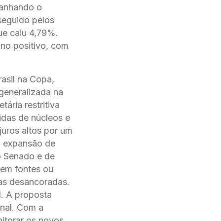
panhando o
seguido pelos
ue caiu 4,79%.
 no positivo, com
rasil na Copa,
eneralizada na
tária restritiva
idas de núcleos e
uros altos por um
al expansão de
o Senado e de
sem fontes ou
vas desancoradas.
. A proposta
inal. Com a
torar os novos