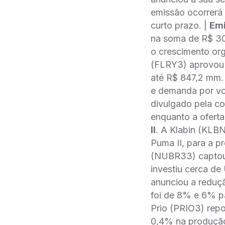
emissão ocorrerá 
curto prazo. |
Emi
na soma de R$ 30
o crescimento org
(FLRY3) aprovou p
até R$ 847,2 mm.
e demanda por vo
divulgado pela c
enquanto a oferta
II
. A Klabin (KLB
Puma II, para a p
(NUBR33) captou 
investiu cerca de 
anunciou a reduçã
foi de 8% e 6% pa
Prio (PRIO3) rep
0,4% na produção 