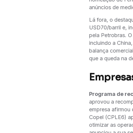
anúncios de medi
Lá fora, o destaq
USD70/barril e, i
pela Petrobras. O
incluindo a China
balança comercia
que a queda na d
Empresas
Programa de re
aprovou a recomp
empresa afirmou q
Copel (CPLE6) ap
otimizar as opera
anunciou a sua s