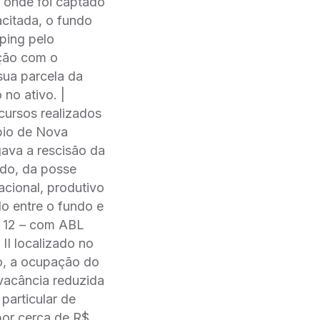
, onde foi captado
citada, o fundo
ping pelo
ação com o
sua parcela da
no ativo. |
ecursos realizados
ípio de Nova
gava a rescisão da
ndo, da posse
acional, produtivo
do entre o fundo e
e 12 – com ABL
I localizado no
o, a ocupação do
 vacância reduzida
particular de
por cerca de R$