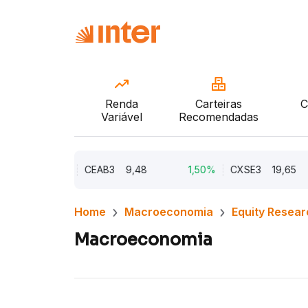
Renda
Carteiras
C
Variável
Recomendadas
2,21%
CEAB3
9,48
1,50%
CXSE3
19,65
Home
Macroeconomia
Equity Resear
Macroeconomia