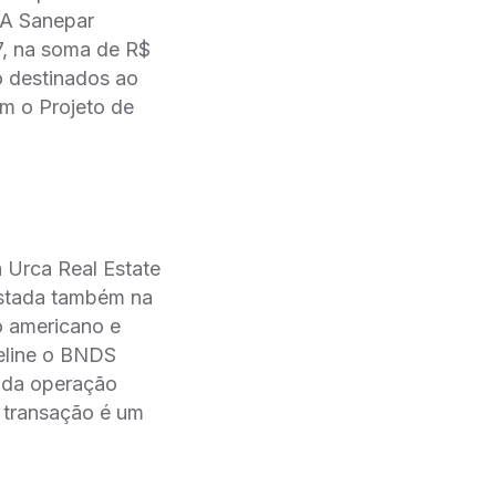
A Sanepar
7, na soma de R$
o destinados ao
am o Projeto de
 Urca Real Estate
istada também na
o americano e
eline o BNDS
 da operação
a transação é um