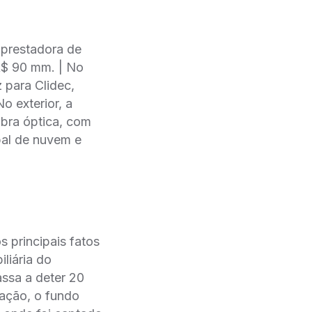
prestadora de
 R$ 90 mm. | No
para Clidec,
o exterior, a
ibra óptica, com
bal de nuvem e
 principais fatos
liária do
ssa a deter 20
sação, o fundo