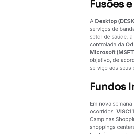
Fusões e
A
Desktop (DES
serviços de banda
setor de saúde, a
controlada da
Od
Microsoft (MSF
objetivo, de acor
serviço aos seus c
Fundos I
Em nova semana ne
ocorridos:
VISC11
Campinas Shoppin
shoppings centers