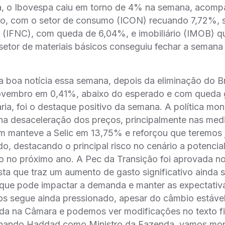
a, o Ibovespa caiu em torno de 4% na semana, acom
o, com o setor de consumo (ICON) recuando 7,72%, 
o (IFNC), com queda de 6,04%, e imobiliário (IMOB) q
 setor de materiais básicos conseguiu fechar a semana
uma boa notícia essa semana, depois da eliminação do B
vembro em 0,41%, abaixo do esperado e com queda g
ria, foi o destaque positivo da semana. A política mone
na desaceleração dos preços, principalmente nas med
m manteve a Selic em 13,75% e reforçou que teremos j
o, destacando o principal risco no cenário a potenci
o no próximo ano. A Pec da Transição foi aprovada n
ta que traz um aumento de gasto significativo ainda 
o que pode impactar a demanda e manter as expectati
os segue ainda pressionado, apesar do câmbio estável
ada na Câmara e podemos ver modificações no texto f
nando Haddad como Ministro da Fazenda, vamos moni