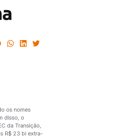
na
ndo os nomes
m disso, o
EC da Transição,
 R$ 23 bi extra-