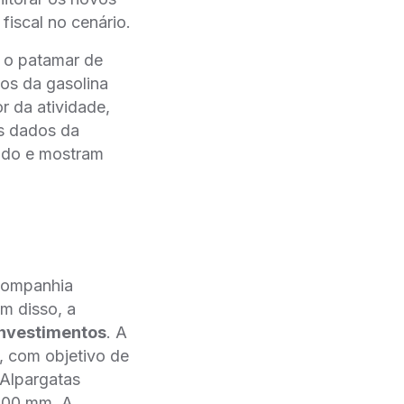
iscal no cenário.
a o patamar de
ços da gasolina
r da atividade,
Os dados da
ado e mostram
companhia
m disso, a
Investimentos
. A
, com objetivo de
 Alpargatas
 800 mm. A