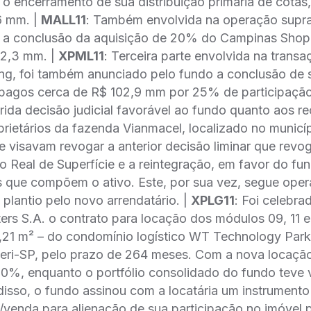
 encerramento de sua distribuição primária de cotas
6 mm. |
MALL11
: Também envolvida na operação supra
a conclusão da aquisição de 20% do Campinas Shop
82,3 mm. |
XPML11
: Terceira parte envolvida na trans
g, foi também anunciado pelo fundo a conclusão de 
pagos cerca de R$ 102,9 mm por 25% de participação 
erida decisão judicial favorável ao fundo quanto aos r
prietários da fazenda Vianmacel, localizado no munic
 visavam revogar a anterior decisão liminar que revo
ito Real de Superfície e a reintegração, em favor do fu
s que compõem o ativo. Este, por sua vez, segue oper
plantio pelo novo arrendatário. |
XPLG11
: Foi celebra
ers S.A. o contrato para locação dos módulos 09, 11 
21 m² – do condomínio logístico WT Technology Park I
ueri-SP, pelo prazo de 264 meses. Com a nova locaçã
100%, enquanto o portfólio consolidado do fundo teve
isso, o fundo assinou com a locatária um instrumento 
venda para alienação de sua participação no imóvel 