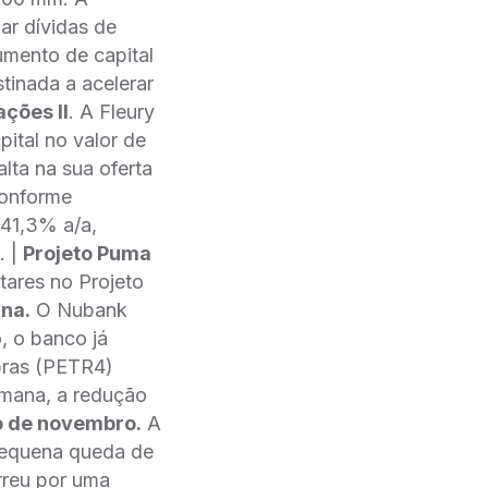
ar dívidas de
mento de capital
inada a acelerar
ções II
. A Fleury
ital no valor de
lta na sua oferta
conforme
 41,3% a/a,
. |
Projeto Puma
ares no Projeto
na.
O Nubank
 o banco já
ras (PETR4)
emana, a redução
 de novembro.
A
pequena queda de
rreu por uma