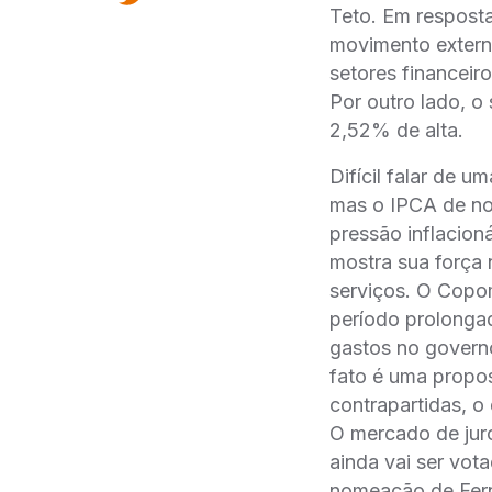
Teto. Em respost
movimento extern
setores financeir
Por outro lado, o
2,52% de alta.
Difícil falar de 
mas o IPCA de no
pressão inflacioná
mostra sua força 
serviços. O Copo
período prolongad
gastos no govern
fato é uma propos
contrapartidas, 
O mercado de jur
ainda vai ser vot
nomeação de Fer