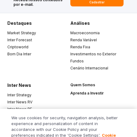
Cadastrar
por e-mail.
Destaques
Análises
Market Strategy
Macroeconomia
Inter Forecast
Renda Variável
Criptoworld
Renda Fixa
Bom Dia Inter
Investimentos no Exterior
Fundos
Cenário Internacional
Inter News
Quem Somos
Aprenda a Investir
Inter Strategy
Inter News RV
Inter News RF
Top Funds
We use cookies for security, navigation analysis, better
experience and personalization of content in
accordance with our Cookie Policy and your
Baixe o app
preferences indicated in the 'Cookie Settings'.
Cookie