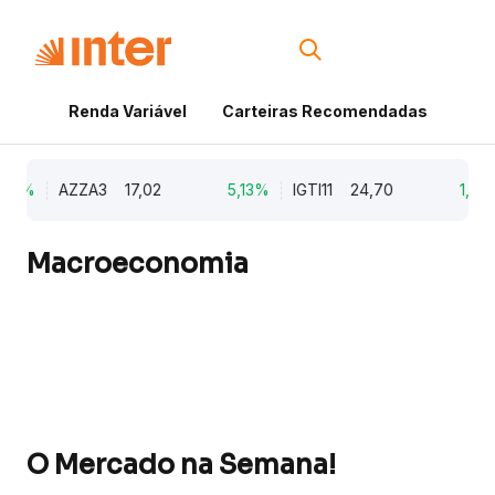
Renda Variável
Carteiras Recomendadas
Cri
79%
AZZA3
17,02
5,13%
IGTI11
24,70
1,77%
Macroeconomia
O Mercado na Semana!