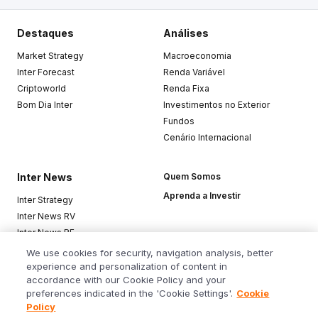
Destaques
Análises
Market Strategy
Macroeconomia
Inter Forecast
Renda Variável
Criptoworld
Renda Fixa
Bom Dia Inter
Investimentos no Exterior
Fundos
Cenário Internacional
Inter News
Quem Somos
Aprenda a Investir
Inter Strategy
Inter News RV
Inter News RF
Top Funds
We use cookies for security, navigation analysis, better
experience and personalization of content in
accordance with our Cookie Policy and your
Baixe o app
preferences indicated in the 'Cookie Settings'.
Cookie
Policy