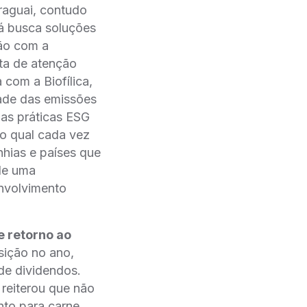
raguai, contudo
á busca soluções
ção com a
ta de atenção
 com a Biofílica,
ade das emissões
as práticas ESG
no qual cada vez
hias e países que
 de uma
envolvimento
e retorno ao
sição no ano,
 de dividendos.
reiterou que não
nto para carne