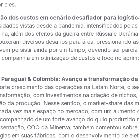
r eles.
ão dos custos em cenário desafiador para logístic
sidades vistas desde a pandemia, intensificados pelas 
ina, além dos efeitos da guerra entre Rússia e Ucrâni
trouxeram diversos desafios para área, pressionando 
evem persistir ainda por um tempo, devendo ser parcia
a companhia em otimização de custos e foco no apri
.
, Paraguai & Colômbia: Avanço e transformação da
rte crescimento das operações na Latam Norte, o s
ansformação, com investimentos na criação de nichos,
ação da produção. Nesse sentido, o market-share das 
ada vez mais espaço no mercado, com um aumento de
companhado de um forte avanço do quilo produzido 
esentação, COO da Minerva, também comentou sobre 
gias em suas fábricas, com o desenvolvimento de ele