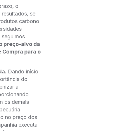
prazo, o
 resultados, se
produtos carbono
ersidades
e seguimos
 preço-alvo da
e Compra para o
da.
Dando início
ortância do
enizar a
oporcionando
m os demais
pecuária
ão no preço dos
ompanhia executa