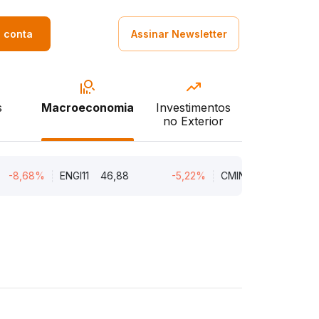
a conta
Assinar Newsletter
s
Macroeconomia
Investimentos
no Exterior
68%
ENGI11
46,88
-5,22%
CMIN3
5,45
-5,