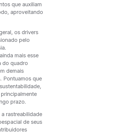
ntos que auxiliam
odo, aproveitando
ral, os drivers
sionado pelo
ia.
 ainda mais esse
a do quadro
 em demais
es. Pontuamos que
sustentabilidade,
 principalmente
ongo prazo.
a rastreabilidade
espacial de seus
tribuidores