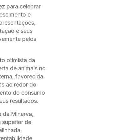
ez para celebrar
rescimento e
apresentações,
rtação e seus
vemente pelos
o otimista da
erta de animais no
erna, favorecida
as ao redor do
mento do consumo
eus resultados.
a da Minerva,
 superior de
alinhada,
rentabilidade