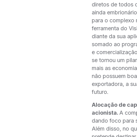
diretos de todos
ainda embrionári
para o complexo m
ferramenta do Vis
diante da sua apli
somado ao progra
e comercializaçã
se tornou um pila
mais as economia
não possuem boas 
exportadora, a su
futuro.
Alocação de capi
acionista.
A comp
dando foco para s
Além disso, no qu
pretende destinar