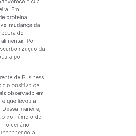
e favorece a sua
eira. Em
e proteína
sível mudança da
rocura do
 alimentar. Por
descarbonização da
ocura por
rente de Business
iclo positivo da
imais observado em
 e que levou a
. Dessa maneira,
ção do número de
ir o cenário
 preenchendo a