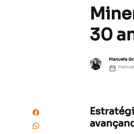
Miner
30 a
Manuela Gr
Publica
Estratég
avançan