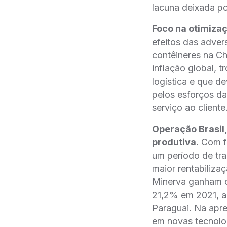
lacuna deixada po
Foco na otimizaç
efeitos das adver
contêineres na Ch
inflação global, 
logística e que d
pelos esforços d
serviço ao cliente
Operação Brasil
produtiva.
Com fo
um período de tr
maior rentabiliz
Minerva ganham c
21,2% em 2021, a
Paraguai. Na apr
em novas tecnolo