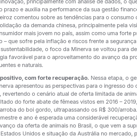
inovação, principalmente com análise de dados, o qu
to prazo e auxilia na performance da sua gestão financ
iroz comentou sobre as tendências para o consumo d
olidação da demanda chinesa, principalmente pela vi
onsumidor mais jovem no país, assim como uma forte p
o – que sofre pela inflação e riscos frente a segurança
 sustentabilidade, o foco da Minerva se voltou para 
gia favorável para o aproveitamento do avanço da pr
entes e naturais.
 positivo, com forte recuperação.
Nessa etapa, o ge
inerva apresentou as perspectivas para o ingresso do c
l, revertendo o cenário atual de oferta limitada de an
ltado do forte abate de fêmeas vistos em 2016 – 2019,
arroba do boi gordo, ultrapassando os R$ 300/arroba
emestre e ano é esperada uma considerável recupera
anço da oferta de animais no Brasil, o que vem a supr
 Estados Unidos e situação da Austrália no mercado,