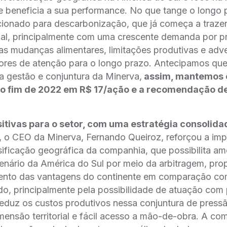
e beneficia a sua performance. No que tange o longo 
cionado para descarbonização, que já começa a trazer
cial, principalmente com uma crescente demanda por 
as mudanças alimentares, limitações produtivas e adv
atores de atenção para o longo prazo. Antecipamos qu
da gestão e conjuntura da Minerva,
assim, mantemos o
o fim de 2022 em R$ 17/ação e a recomendação d
itivas para o setor, com uma estratégia consolida
, o CEO da Minerva, Fernando Queiroz, reforçou a imp
rsificação geográfica da companhia, que possibilita am
cenário da América do Sul por meio da arbitragem, pr
ento das vantagens do continente em comparação co
o, principalmente pela possibilidade de atuação com 
reduz os custos produtivos nessa conjuntura de press
mensão territorial e fácil acesso a mão-de-obra. A c