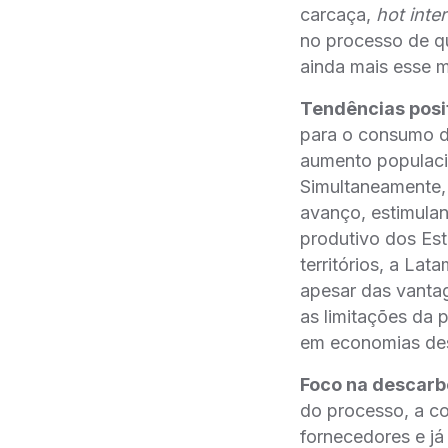
carcaça,
hot inte
no processo de q
ainda mais esse m
Tendências posi
para o consumo de
aumento populaci
Simultaneamente, 
avanço, estimula
produtivo dos Es
territórios, a L
apesar das vantag
as limitações da 
em economias des
Foco na descarb
do processo, a c
fornecedores e já