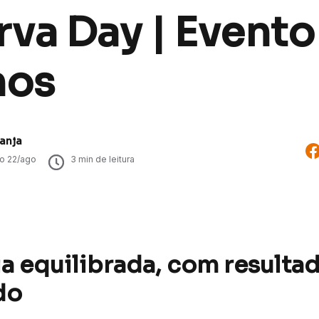
va Day | Evento
nos
anja
do
22/ago
3
min de leitura
ia equilibrada, com resulta
do