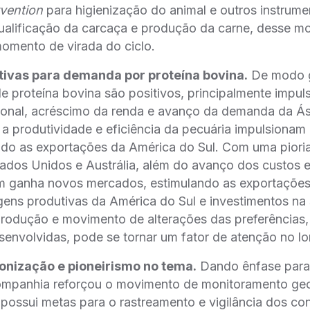
rvention
para higienização do animal e outros instrume
ualificação da carcaça e produção da carne, desse m
omento de virada do ciclo.
tivas para demanda por proteína bovina.
De modo ge
 proteína bovina são positivos, principalmente impul
onal, acréscimo da renda e avanço da demanda da Ás
a produtividade e eficiência da pecuária impulsionam
ndo as exportações da América do Sul. Com uma piori
tados Unidos e Austrália, além do avanço dos custos
atam ganha novos mercados, estimulando as exportaçõ
ens produtivas da América do Sul e investimentos na 
produção e movimento de alterações das preferências,
envolvidas, pode se tornar um fator de atenção no l
onização e pioneirismo no tema.
Dando ênfase para 
ompanhia reforçou o movimento de monitoramento geo
 possui metas para o rastreamento e vigilância dos con