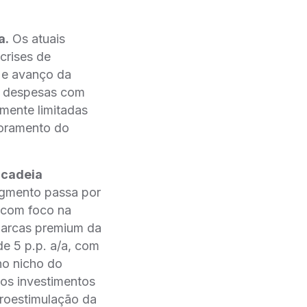
a.
Os atuais
crises de
a e avanço da
as despesas com
lmente limitadas
moramento do
 cadeia
egmento passa por
 com foco na
marcas premium da
 5 p.p. a/a, com
no nicho do
os investimentos
troestimulação da