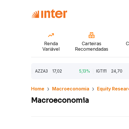
Renda
Carteiras
C
Variável
Recomendadas
9,79%
AZZA3
17,02
5,13%
IGTI11
24,70
Home
Macroeconomia
Equity Resear
Macroeconomia