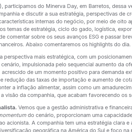
9), participamos do Minerva Day, em Barretos, dessa v
panhia e discutir a sua estratégia, perspectivas de c
aracterísticas internas do negócio, por meio de oito 
 os temas de estratégia, ciclo do gado, logística, expo
de comentar sobre os seus avanços ESG e passar bre
inanceiros. Abaixo comentaremos os highlights do dia.
a perspectiva mais estratégica, com um posicionament
 cenário, impulsionada pelo sequencial aumento da of
a, acrescido de um momento positivo para demanda ext
e redução das taxas de importação e aumento de cot
nter a inflação alimentar, assim como um amadureci
o a visão da companhia, que acabam favorecendo os s
alista.
Vemos que a gestão administrativa e financeir
momentum
do cenário, proporcionam uma capacidade
ao acionista. A companhia tem uma estratégia clara e 
iversificação geográfica na América do Sul e foco na 