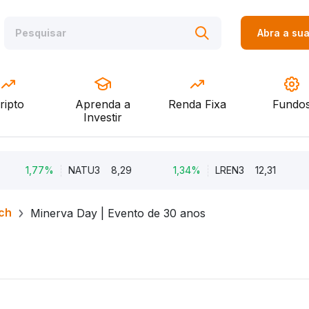
Abra a su
ripto
Aprenda a
Renda Fixa
Fundo
Investir
1,77%
NATU3
8,29
1,34%
LREN3
12,31
-8,
ch
Minerva Day | Evento de 30 anos