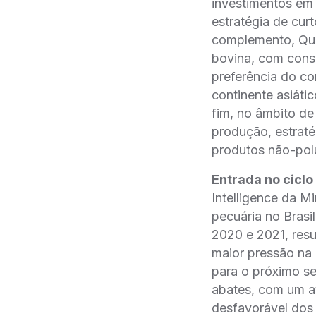
investimentos em 
estratégia de cur
complemento, Que
bovina, com cons
preferência do c
continente asiátic
fim, no âmbito de
produção, estraté
produtos não-polu
Entrada no ciclo
Intelligence da M
pecuária no Brasi
2020 e 2021, resu
maior pressão na 
para o próximo s
abates, com um av
desfavorável dos