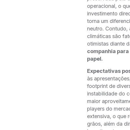
operacional, o qu
investimento dire
torna um diferen
neutro. Contudo, 
climáticas são f
otimistas diante 
companhia para 
papel.
Expectativas pos
às apresentações
footprint de dive
instabilidade do 
maior aproveitam
players do mercad
extensiva, o que 
grãos, além da di