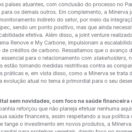
 os países atuantes, com conclusão do processo no Pa
o para os demais outros. Em complemento, a Minerva j
onitoramento indireto do setor, por meio da integra
ipec, sendo um ponto positivo, mas que ainda necessi
cabilidade efetiva. Além disso, a joint venture realizada
ma Renove e My Carbone, impulsionam a escalabilid
o de créditos de carbono. Ressaltamos que o avanço d
r essencial para o relacionamento com
stakeholders
, 
s estão tomando medidas restritivas contra as compan
práticas e, em vista disso, como a Minerva se trata
a evolução atual no tema é primordial para o seu des
tal sem novidades, com foco na saúde financeira 
anhia reforçou que não planeja efetuar nenhuma aqui
ua saúde financeira, assim respeitando a sua política
e tange o investimento em novos produtos, a Minerva 
 capital para proteínas vegetais, dando foco no mome