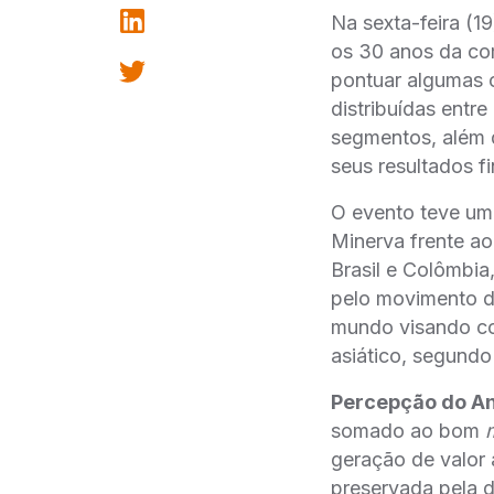
Na sexta-feira (1
os 30 anos da com
pontuar algumas c
distribuídas entre
segmentos, além 
seus resultados f
O evento teve um
Minerva frente ao
Brasil e Colômbi
pelo movimento d
mundo visando co
asiático, segund
Percepção do An
somado ao bom
geração de valor 
preservada pela d