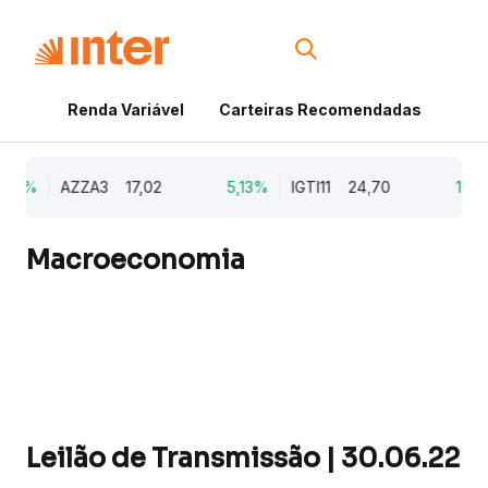
Renda Variável
Carteiras Recomendadas
Cri
79%
AZZA3
17,02
5,13%
IGTI11
24,70
1,77%
Macroeconomia
Leilão de Transmissão | 30.06.22