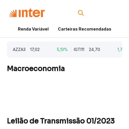
Renda Variável
Carteiras Recomendadas
Cri
9%
AZZA3
17,02
5,13%
IGTI11
24,70
1,77%
Macroeconomia
Leilão de Transmissão 01/2023