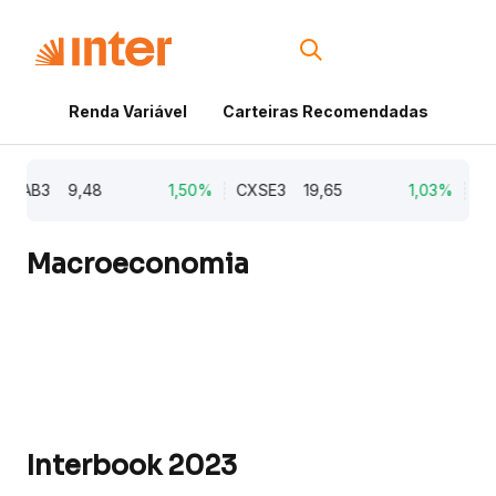
Renda Variável
Carteiras Recomendadas
Cri
AB3
9,48
1,50%
CXSE3
19,65
1,03%
CYRE3
Macroeconomia
Interbook 2023