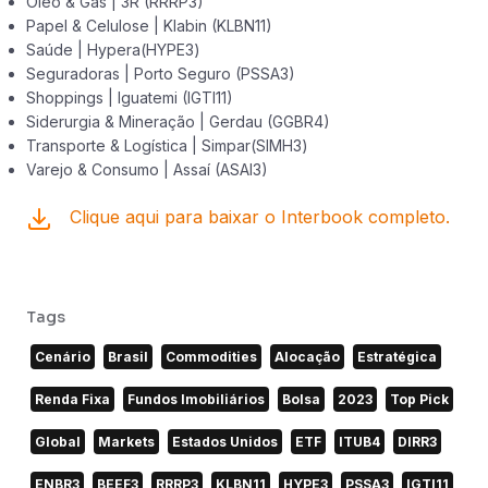
Óleo & Gás | 3R (RRRP3)
Papel & Celulose | Klabin (KLBN11)
Saúde | Hypera(HYPE3)
Seguradoras | Porto Seguro (PSSA3)
Shoppings | Iguatemi (IGTI11)
Siderurgia & Mineração | Gerdau (GGBR4)
Transporte & Logística | Simpar(SIMH3)
Varejo & Consumo | Assaí (ASAI3)
Clique aqui para baixar o Interbook completo.
Tags
Cenário
Brasil
Commodities
Alocação
Estratégica
Renda Fixa
Fundos Imobiliários
Bolsa
2023
Top Pick
Global
Markets
Estados Unidos
ETF
ITUB4
DIRR3
ENBR3
BEEF3
RRRP3
KLBN11
HYPE3
PSSA3
IGTI11