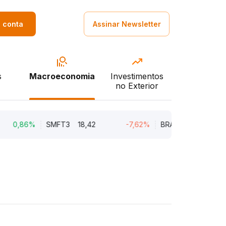
a conta
Assinar Newsletter
s
Macroeconomia
Investimentos
no Exterior
86%
SMFT3
18,42
-7,62%
BRAV3
18,45
-5