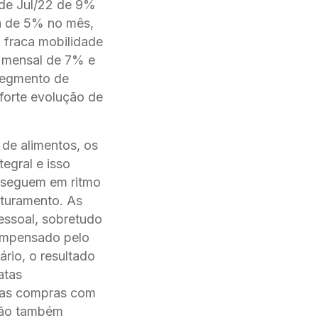
 de Jul/22 de 9%
a de 5% no mês,
 fraca mobilidade
o mensal de 7% e
segmento de
rte evolução de
o de alimentos, os
tegral e isso
o seguem em ritmo
aturamento. As
essoal, sobretudo
compensado pelo
́rio, o resultado
atas
i as compras com
ão também