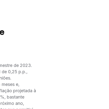
e
imestre de 2023.
 de 0,25 p.p.,
iões.
3 meses e,
ção projetada à
 9%, bastante
próximo ano,