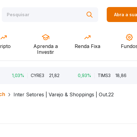
Abra a su
ripto
Aprenda a
Renda Fixa
Fundo
Investir
1,03%
CYRE3
21,82
0,93%
TIMS3
18,86
0,
ch
Inter Setores | Varejo & Shoppings | Out.22