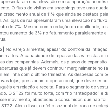
 apresentaram uma elevação em comparação ao mês
ente. O fluxo de visitas em shoppings teve uma qued
m crescimento anual de 11% que ainda se destaca pela
. As lojas de rua apresentaram uma elevação no flux
nto de 7%. Mesmo com a redução da mobilidade, o 
ntou aumento de 3% no faturamento paralelamente a fo
rua.
o |
No varejo alimentar, apesar do controle da inflaçã
em altos. A capacidade de repasse das varejistas é in
itas das companhias. Ademais, os planos de expansã
aberturas que já devem contribuir marginalmente no f
 em linha com o último trimestre. As despesas com p
novas lojas, pressionam o operacional, que deve ser 
guéis em relação a receita. Para o segmento de vestua
ado. O 2T22 foi muito forte, com frio “antecipado” e d
sse movimento, abasteceu o consumidor, que não fo
 3T22. Além disso, o efeito sazonal de troca de coleç