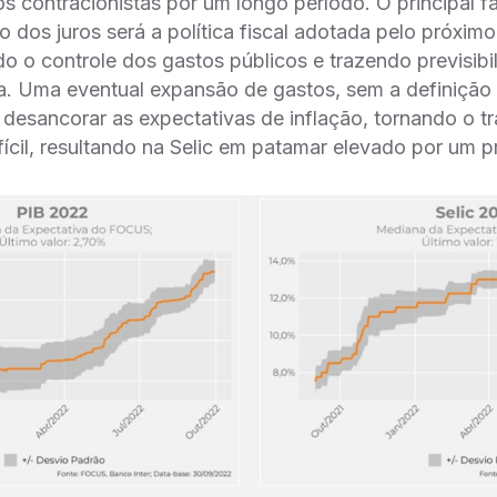
s contracionistas por um longo período. O principal fa
̃o dos juros será a política fiscal adotada pelo próxim
 o controle dos gastos públicos e trazendo previsibi
ida. Uma eventual expansão de gastos, sem a definiça
e desancorar as expectativas de inflação, tornando o tr
fícil, resultando na Selic em patamar elevado por um 