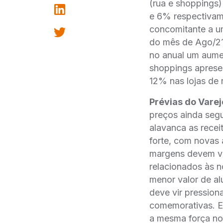
(rua e shoppings)
e 6% respectivam
concomitante a u
do mês de Ago/21
no anual um aume
shoppings aprese
12% nas lojas de 
Prévias do Varej
preços ainda segu
alavanca as rece
forte, com novas 
margens devem vir
relacionados às 
menor valor de alu
deve vir pression
comemorativas. E
a mesma força no