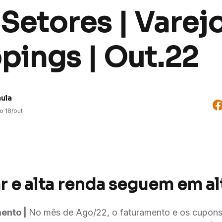
 Setores | Varej
pings | Out.22
aula
do
18/out
r e alta renda seguem em al
mento |
No mês de Ago/22, o faturamento e os cupons e