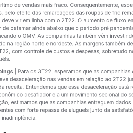
m ritmo de vendas mais fraco. Consequentemente, es
, pelo efeito das remarcações das roupas de frio re
deve vir em linha com o 2T22. O aumento de fluxo em
 de patamar ainda abaixo que o período pré pandemia
ncando o GMV. As companhias também vêm investindo
udo na região norte e nordeste. As margens também de
T22, com controle de custos e despesas, sobretudo no 
éis.
pings |
Para os 3T22, esperamos que as companhias 
ve desaceleração nas vendas em relação ao 2T22 j
 receita. Entendemos que essa desaceleração está 
onômico desafiador e a um movimento secional do se
ção, estimamos que as companhias entreguem dados 
ientes com forte repasse de alugueis junto da satisfató
 inadimplência.