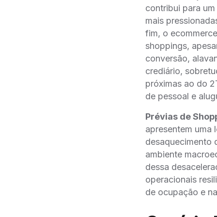
contribui para u
mais pressionadas
fim, o ecommerce 
shoppings, apesar
conversão, alava
crediário, sobret
próximas ao do 2
de pessoal e alugu
Prévias de Shop
apresentem uma le
desaquecimento da
ambiente macroec
dessa desacelera
operacionais resil
de ocupação e na