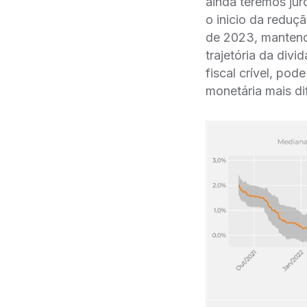
ainda teremos juro
o inicio da reduça
de 2023, mantendo
trajetória da div
fiscal crível, pod
monetária mais di