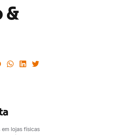
o &
ta
m lojas físicas