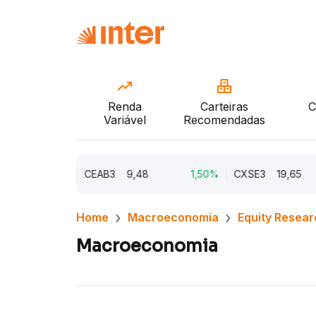
Renda
Carteiras
C
Variável
Recomendadas
2,21%
CEAB3
9,48
1,50%
CXSE3
19,65
Home
Macroeconomia
Equity Resear
Macroeconomia