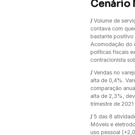
Cenário
/
Volume de servi
contava com qued
bastante positiv
Acomodação do 
políticas fiscais 
contracionista so
/
Vendas no varej
alta de 0,4%. Var
comparação anu
alta de 2,3%, dev
trimestre de 2021
/
5 das 8 ativida
Móveis e eletrod
uso pessoal (+2,0