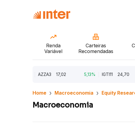
Renda
Carteiras
C
Variável
Recomendadas
9,79%
AZZA3
17,02
5,13%
IGTI11
24,70
Home
Macroeconomia
Equity Resear
Macroeconomia