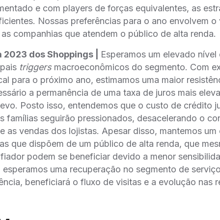
ntado e com players de forças equivalentes, as estra
cientes. Nossas preferências para o ano envolvem o 
 as companhias que atendem o público de alta renda.
a 2023 dos Shoppings |
Esperamos um elevado nível 
ipais
triggers
macroeconômicos do segmento. Com ex
cal para o próximo ano, estimamos uma maior resistênci
ssário a permanência de uma taxa de juros mais elev
gevo. Posto isso, entendemos que o custo de crédito j
 famílias seguirão pressionados, desacelerando o c
 as vendas dos lojistas. Apesar disso, mantemos um 
as que dispõem de um público de alta renda, que m
afiador podem se beneficiar devido a menor sensibilida
 esperamos uma recuperação no segmento de serviço
ncia, beneficiará o fluxo de visitas e a evolução nas 