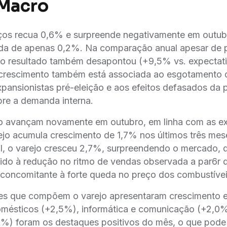
 Macro
ços recua 0,6% e surpreende negativamente em outu
a de apenas 0,2%. Na comparação anual apesar de
o o resultado também desapontou (+9,5% vs. expectat
crescimento também está associada ao esgotamento d
expansionistas pré-eleição e aos efeitos defasados da p
bre a demanda interna.
o avançam novamente em outubro, em linha com as exp
ejo acumula crescimento de 1,7% nos últimos três mes
al, o varejo cresceu 2,7%, surpreendendo o mercado,
ido à redução no ritmo de vendas observada a par6r d
 concomitante à forte queda no preço dos combustívei
des que compõem o varejo apresentaram crescimento 
omésticos (+2,5%), informática e comunicação (+2,0%
%) foram os destaques positivos do mês, o que pode