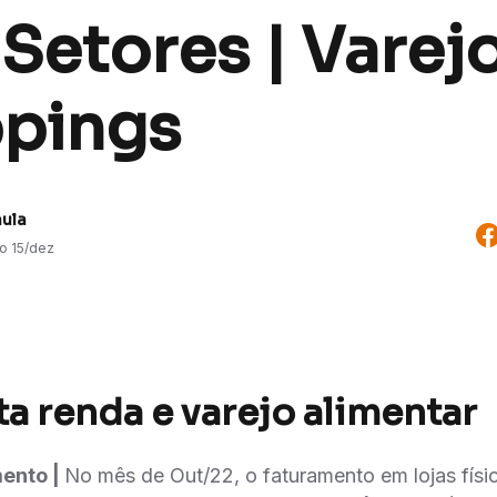
 Setores | Varej
pings
aula
do
15/dez
ta renda e varejo alimentar
mento |
No mês de Out/22, o faturamento em lojas físi