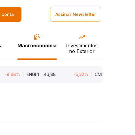
a conta
Assinar Newsletter
s
Macroeconomia
Investimentos
no Exterior
68%
ENGI11
46,88
-5,22%
CMIN3
5,45
-5,