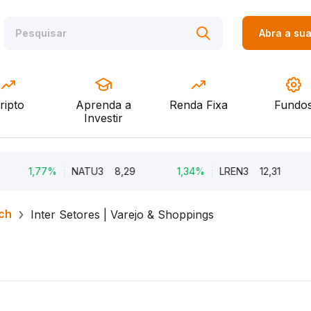
Abra a su
ripto
Aprenda a
Renda Fixa
Fundo
Investir
1,77%
NATU3
8,29
1,34%
LREN3
12,31
-8,
ch
Inter Setores | Varejo & Shoppings