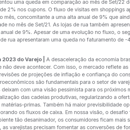
entou uma queda em comparação ao mês de Set/22
e 2% nos cupons. O fluxo de visitas em shoppings 
 mês, concomitante a uma alta anual de 9% que aind
de no mês de Set/21. As lojas de rua também apres
 anual de 9%. Apesar de uma evolução no fluxo, o s
s de rua apresentaram uma queda no faturamento de 
a 2023 do Varejo |
A desaceleração da economia brasi
ue não deve acontecer. Com isso, o mercado reflete as
revisões de projeções de inflação e confiança do c
roeconômicos são fundamentais para o setor de varej
os deixam com uma visão pessimista para os próximos
alização das cadeias produtivas, regularizando a ofer
matérias-primas. Também há maior previsibilidade op
rando os fluxos de caixa. Em nossa visão, o desafio 
ente tão desanimador, os consumidores ficam mais s
, as varejistas precisam fomentar as conversões de fo