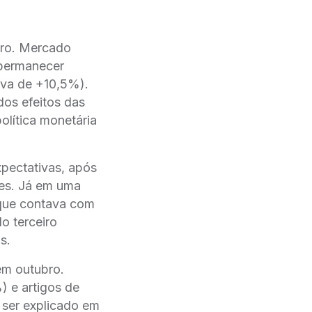
bro. Mercado
 permanecer
iva de +10,5%).
os efeitos das
olítica monetária
ectativas, após
es. Já em uma
 que contava com
o terceiro
s.
em outubro.
) e artigos de
 ser explicado em