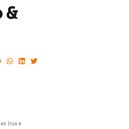
o &
cas (rua e