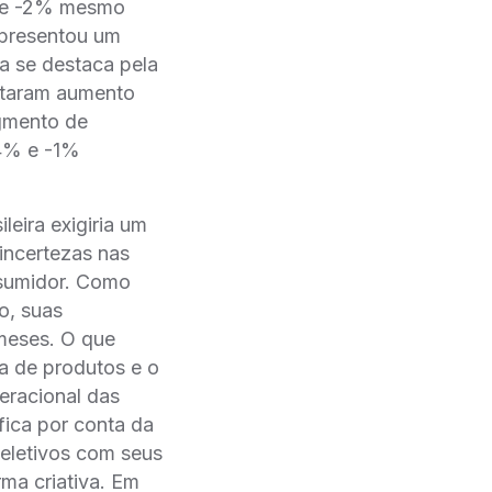
 de -2% mesmo
apresentou um
a se destaca pela
entaram aumento
egmento de
-4% e -1%
leira exigiria um
 incertezas nas
onsumidor. Como
o, suas
 meses. O que
ta de produtos e o
eracional das
fica por conta da
eletivos com seus
rma criativa. Em