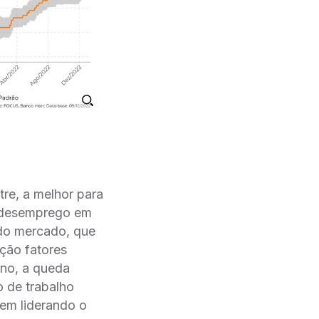
re, a melhor para
de desemprego em
 do mercado, que
̧ão fatores
ano, a queda
o de trabalho
vem liderando o