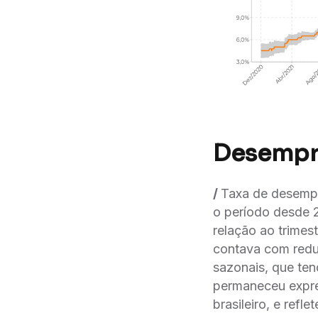
Desempr
/
Taxa de desempr
o período desde 
relação ao trim
contava com reduc
sazonais, que ten
permaneceu expres
brasileiro, e refl