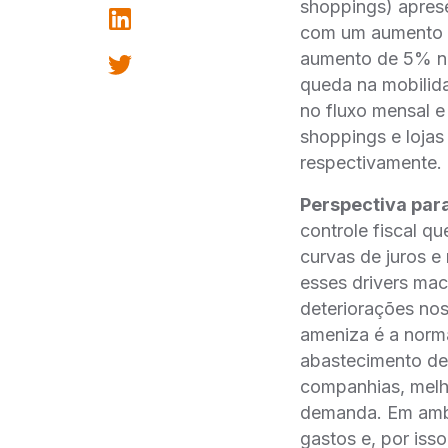
shoppings) apres
com um aumento d
aumento de 5% no
queda na mobilida
no fluxo mensal e
shoppings e loja
respectivamente.
Perspectiva par
controle fiscal q
curvas de juros e 
esses drivers mac
deteriorações n
ameniza é a norm
abastecimento de 
companhias, melho
demanda. Em ambi
gastos e, por isso