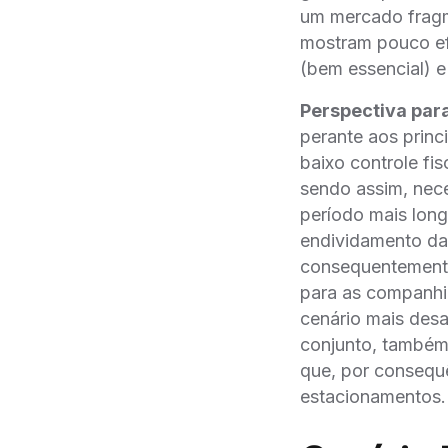
um mercado fragme
mostram pouco efi
(bem essencial) e
Perspectiva par
perante aos princ
baixo controle fis
sendo assim, nece
período mais lon
endividamento das
consequentemente
para as companhi
cenário mais des
conjunto, também
que, por consequê
estacionamentos.