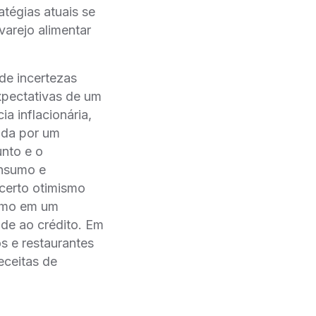
tégias atuais se
varejo alimentar
de incertezas
pectativas de um
a inflacionária,
ada por um
unto e o
onsumo e
certo otimismo
esmo em um
de ao crédito. Em
s e restaurantes
receitas de