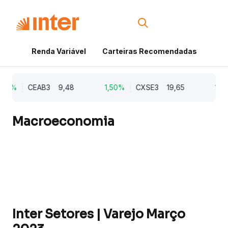
Renda Variável
Carteiras Recomendadas
Cri
21%
CEAB3
9,48
1,50%
CXSE3
19,65
1,03
Macroeconomia
Inter Setores | Varejo Março