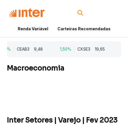
Renda Variável
Carteiras Recomendadas
Cri
2,21%
CEAB3
9,48
1,50%
CXSE3
19,65
1,0
Macroeconomia
Inter Setores | Varejo | Fev 2023