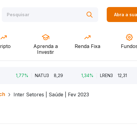
Abra a su
ripto
Aprenda a
Renda Fixa
Fundo
Investir
1,77%
NATU3
8,29
1,34%
LREN3
12,31
ch
Inter Setores | Saúde | Fev 2023