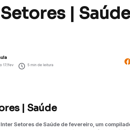
 Setores | Saúde
aula
do
17/fev
5
min de leitura
ores | Saúde
 Inter Setores de Saúde de fevereiro, um compilad