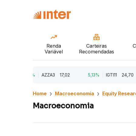
Renda
Carteiras
C
Variável
Recomendadas
9,79%
AZZA3
17,02
5,13%
IGTI11
24,70
Home
Macroeconomia
Equity Resear
Macroeconomia