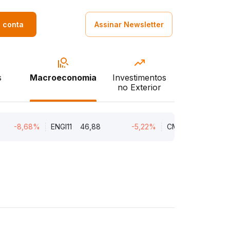
a conta
Assinar Newsletter
s
Macroeconomia
Investimentos
no Exterior
-8,68%
ENGI11
46,88
-5,22%
CMIN3
5,45