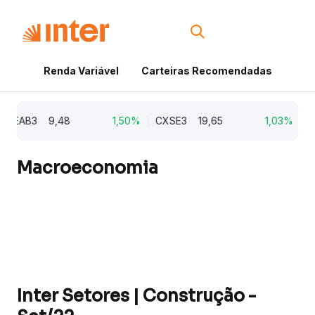
Renda Variável
Carteiras Recomendadas
Cri
CEAB3
9,48
1,50%
CXSE3
19,65
1,03%
CY
Macroeconomia
Inter Setores | Construção -