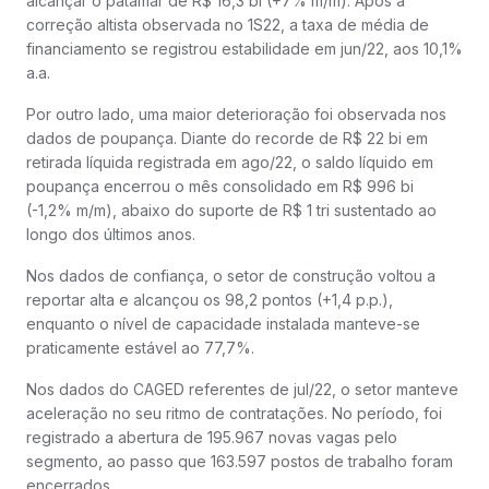
alcançar o patamar de R$ 16,3 bi (+7% m/m). Após a
correção altista observada no 1S22, a taxa de média de
financiamento se registrou estabilidade em jun/22, aos 10,1%
a.a.
Por outro lado, uma maior deterioração foi observada nos
dados de poupança. Diante do recorde de R$ 22 bi em
retirada líquida registrada em ago/22, o saldo líquido em
poupança encerrou o mês consolidado em R$ 996 bi
(-1,2% m/m), abaixo do suporte de R$ 1 tri sustentado ao
longo dos últimos anos.
Nos dados de confiança, o setor de construção voltou a
reportar alta e alcançou os 98,2 pontos (+1,4 p.p.),
enquanto o nível de capacidade instalada manteve-se
praticamente estável ao 77,7%.
Nos dados do CAGED referentes de jul/22, o setor manteve
aceleração no seu ritmo de contratações. No período, foi
registrado a abertura de 195.967 novas vagas pelo
segmento, ao passo que 163.597 postos de trabalho foram
encerrados.