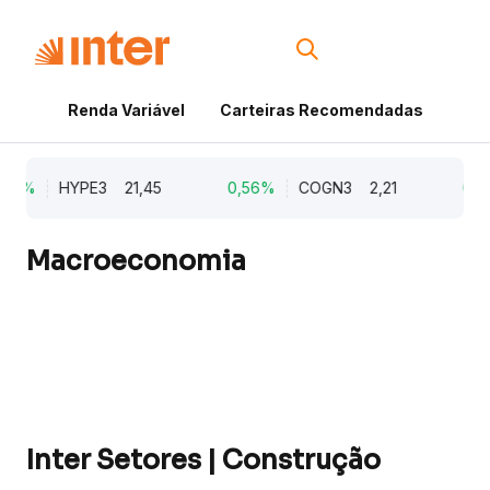
Renda Variável
Carteiras Recomendadas
Cri
67%
HYPE3
21,45
0,56%
COGN3
2,21
0,4
Macroeconomia
Inter Setores | Construção