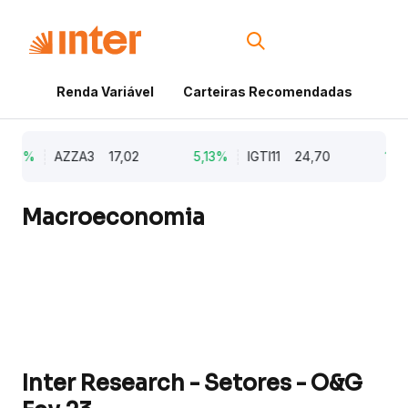
Renda Variável
Carteiras Recomendadas
Cri
,79%
AZZA3
17,02
5,13%
IGTI11
24,70
1,77
Macroeconomia
Inter Research - Setores - O&G