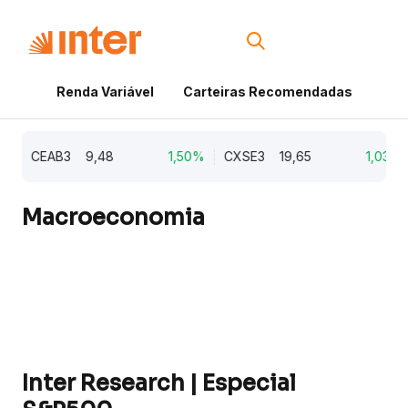
Renda Variável
Carteiras Recomendadas
Cri
CEAB3
9,48
1,50%
CXSE3
19,65
1,03%
Macroeconomia
Inter Research | Especial