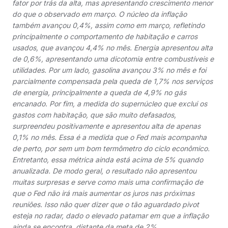
fator por trás da alta, mas apresentando crescimento menor
do que o observado em março. O núcleo da inflação
também avançou 0,4%, assim como em março, refletindo
principalmente o comportamento de habitação e carros
usados, que avançou 4,4% no mês. Energia apresentou alta
de 0,6%, apresentando uma dicotomia entre combustíveis e
utilidades. Por um lado, gasolina avançou 3% no mês e foi
parcialmente compensada pela queda de 1,7% nos serviços
de energia, principalmente a queda de 4,9% no gás
encanado. Por fim, a medida do supernúcleo que exclui os
gastos com habitação, que são muito defasados,
surpreendeu positivamente e apresentou alta de apenas
0,1% no mês. Essa é a medida que o Fed mais acompanha
de perto, por sem um bom termômetro do ciclo econômico.
Entretanto, essa métrica ainda está acima de 5% quando
anualizada. De modo geral, o resultado não apresentou
muitas surpresas e serve como mais uma confirmação de
que o Fed não irá mais aumentar os juros nas próximas
reuniões. Isso não quer dizer que o tão aguardado pivot
esteja no radar, dado o elevado patamar em que a inflação
ainda se encontra, distante da meta de 2%.