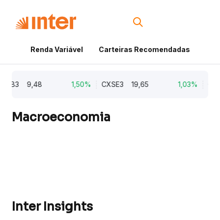
Renda Variável
Carteiras Recomendadas
Cri
B3
9,48
1,50%
CXSE3
19,65
1,03%
CYRE3
Macroeconomia
Inter Insights