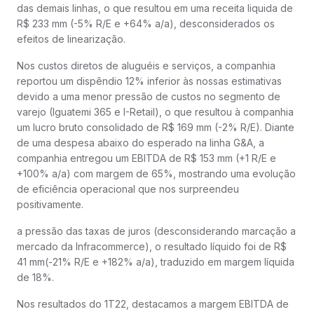
das demais linhas, o que resultou em uma receita liquida de
R$ 233 mm (-5% R/E e +64% a/a), desconsiderados os
efeitos de linearização.
Nos custos diretos de aluguéis e serviços, a companhia
reportou um dispêndio 12% inferior às nossas estimativas
devido a uma menor pressão de custos no segmento de
varejo (Iguatemi 365 e I-Retail), o que resultou à companhia
um lucro bruto consolidado de R$ 169 mm (-2% R/E). Diante
de uma despesa abaixo do esperado na linha G&A, a
companhia entregou um EBITDA de R$ 153 mm (+1 R/E e
+100% a/a) com margem de 65%, mostrando uma evolução
de eficiência operacional que nos surpreendeu
positivamente.
a pressão das taxas de juros (desconsiderando marcação a
mercado da Infracommerce), o resultado líquido foi de R$
41 mm(-21% R/E e +182% a/a), traduzido em margem líquida
de 18%.
Nos resultados do 1T22, destacamos a margem EBITDA de