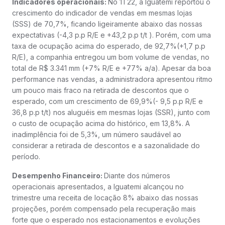
Indicadores operacionais:
No 1T22, a Iguatemi reportou o
crescimento do indicador de vendas em mesmas lojas
(SSS) de 70,7%, ficando ligeiramente abaixo das nossas
expectativas (-4,3 p.p R/E e +43,2 p.p t/t ). Porém, com uma
taxa de ocupação acima do esperado, de 92,7%(+1,7 p.p
R/E), a companhia entregou um bom volume de vendas, no
total de R$ 3.341 mm (+7% R/E e +77% a/a). Apesar da boa
performance nas vendas, a administradora apresentou ritmo
um pouco mais fraco na retirada de descontos que o
esperado, com um crescimento de 69,9%(- 9,5 p.p R/E e
36,8 p.p t/t) nos aluguéis em mesmas lojas (SSR), junto com
o custo de ocupação acima do histórico, em 13,8%. A
inadimplência foi de 5,3%, um número saudável ao
considerar a retirada de descontos e a sazonalidade do
período.
Desempenho Financeiro:
Diante dos números
operacionais apresentados, a Iguatemi alcançou no
trimestre uma receita de locação 8% abaixo das nossas
projeções, porém compensado pela recuperação mais
forte que o esperado nos estacionamentos e evoluções