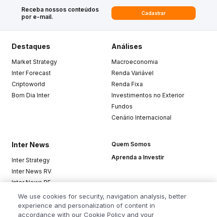
Receba nossos conteúdos
Cadastrar
por e-mail.
Destaques
Análises
Market Strategy
Macroeconomia
Inter Forecast
Renda Variável
Criptoworld
Renda Fixa
Bom Dia Inter
Investimentos no Exterior
Fundos
Cenário Internacional
Inter News
Quem Somos
Aprenda a Investir
Inter Strategy
Inter News RV
Inter News RF
Top Funds
We use cookies for security, navigation analysis, better
experience and personalization of content in
accordance with our Cookie Policy and your