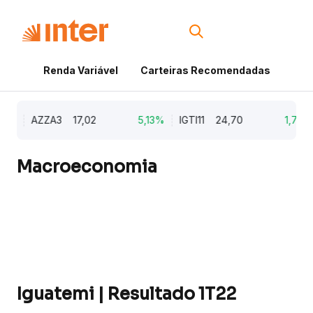
Renda Variável
Carteiras Recomendadas
Cri
9%
AZZA3
17,02
5,13%
IGTI11
24,70
1,77%
Macroeconomia
Iguatemi | Resultado 1T22