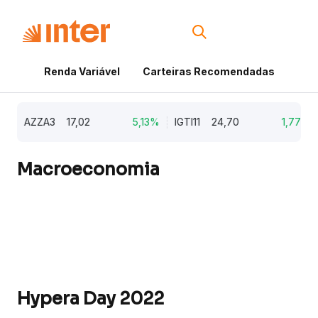
Renda Variável
Carteiras Recomendadas
Cri
AZZA3
17,02
5,13%
IGTI11
24,70
1,77%
Macroeconomia
Hypera Day 2022