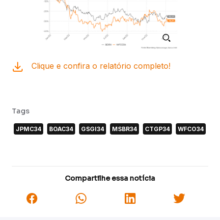
Clique e confira o relatório completo!
Tags
JPMC34
BOAC34
GSGI34
MSBR34
CTGP34
WFCO34
Compartilhe essa notícia