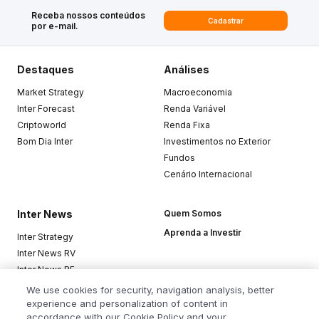
Receba nossos conteúdos
Cadastrar
por e-mail.
Destaques
Análises
Market Strategy
Macroeconomia
Inter Forecast
Renda Variável
Criptoworld
Renda Fixa
Bom Dia Inter
Investimentos no Exterior
Fundos
Cenário Internacional
Inter News
Quem Somos
Aprenda a Investir
Inter Strategy
Inter News RV
Inter News RF
Top Funds
We use cookies for security, navigation analysis, better
experience and personalization of content in
accordance with our Cookie Policy and your