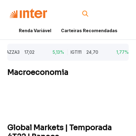
Renda Variável
Carteiras Recomendadas
Cri
AZZA3
17,02
5,13%
IGTI11
24,70
1,77%
NA
Macroeconomia
Global Markets | Temporada