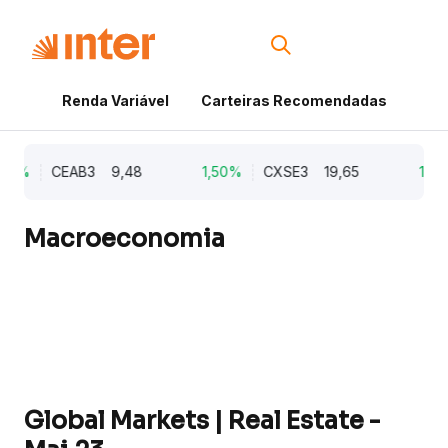
Renda Variável
Carteiras Recomendadas
Cri
,21%
CEAB3
9,48
1,50%
CXSE3
19,65
1,03
Macroeconomia
Global Markets | Real Estate -